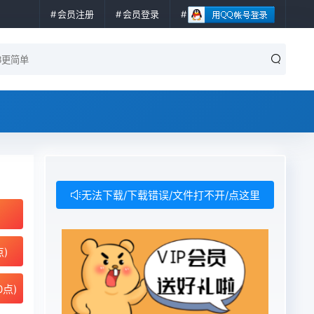
会员注册
会员登录
无法下载/下载错误/文件打不开/点这里
点)
0点)