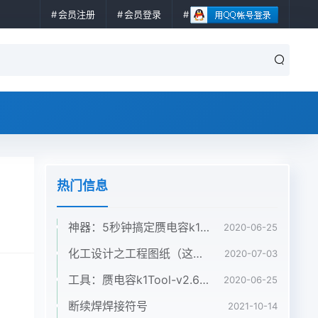
会员注册
会员登录
热门信息
神器：5秒钟搞定赝电容k1拟合、绘图、计算电容贡献率
2020-06-25
化工设计之工程图纸（这篇文章给你讲全了）
2020-07-03
工具：赝电容k1Tool-v2.6解决拟合交叉问题
2020-06-25
断续焊焊接符号
2021-10-14