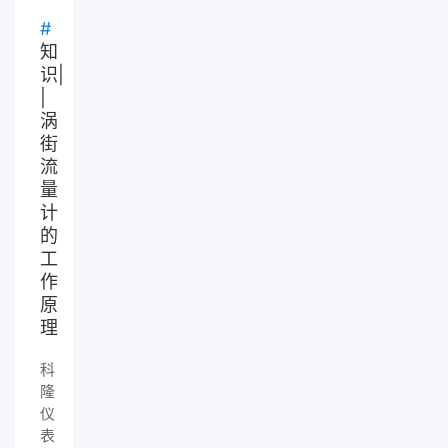
知
识|
|
涡
街
流
量
计
的
工
作
原
理
科
隆
仪
表