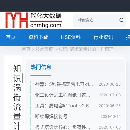
首页
资料下载
HSE资料
行业资讯
首页
>
技术发展
> 知识||涡街流量计的工作原理
知
热门信息
识||
神器：5秒钟搞定赝电容k1拟合、绘图、计算电容贡献率
2020-06-25
涡
化工设计之工程图纸（这篇文章给你讲全了）
2020-07-03
街
流
工具：赝电容k1Tool-v2.6解决拟合交叉问题
2020-06-25
量
断续焊焊接符号
2021-10-14
计
板式塔设计核心：负荷性能图（水力学图）
2020-07-03