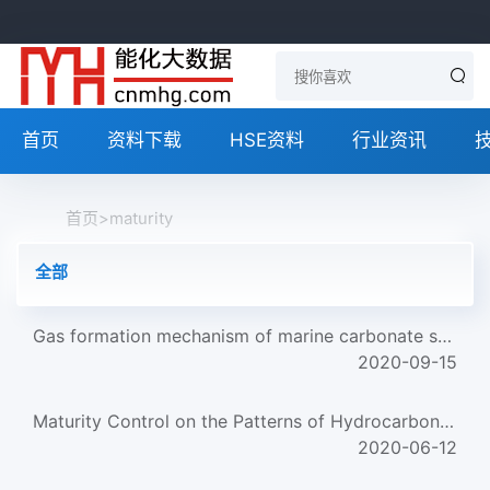
首页
资料下载
HSE资料
行业资讯
首页
>
maturity
全部
Gas formation mechanism of marine carbonate source rocks in China
2020-09-15
Maturity Control on the Patterns of Hydrocarbon Regeneration from Coal
2020-06-12