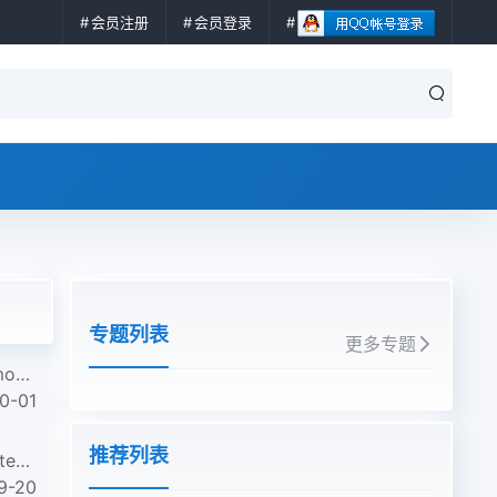
会员注册
会员登录
专题列表
更多专题
NAVY MIL-STD-1320D-2014 Standard Practice For Designing Unit Loads, Truckloads, Railcar Loads, And Intermod...
0-01
推荐列表
ASTM E2520-2021 Standard Practice for Measuring and Scoring Performance of Trace Explosive Chemical Detecto...
9-20