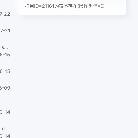
栏目ID=
21161
的表不存在(操作类型=0)
7-22
7-21
MT/T 934-2005煤矿许用炸药煤尘—可燃气安全度试验方法及判定Test method and adjudgement of safety of permissibl...
6-15
6-15
6-09
3-14
GB/T 3836.35-2021爆炸性环境 第35部分：爆炸性粉尘环境场所分类Explosive atmospheres. Part35:Classification of ar...
3-14