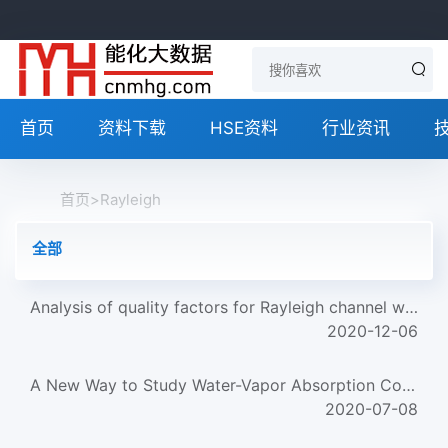
首页
资料下载
HSE资料
行业资讯
首页
>
Rayleigh
全部
Analysis of quality factors for Rayleigh channel waves
2020-12-06
A New Way to Study Water-Vapor Absorption Coefficient
2020-07-08