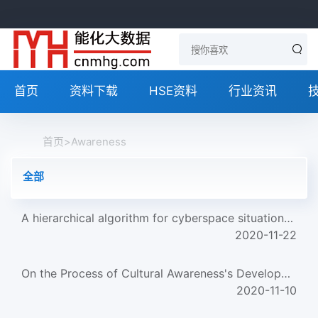
首页
资料下载
HSE资料
行业资讯
首页
>
Awareness
全部
A hierarchical algorithm for cyberspace situational awareness based on analytic hierarchy process
2020-11-22
On the Process of Cultural Awareness's Development
2020-11-10