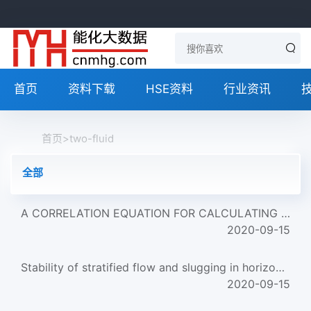
首页
资料下载
HSE资料
行业资讯
首页
>
two-fluid
全部
A CORRELATION EQUATION FOR CALCULATING INCLINED JET PENETRATION LENGTH IN A GAS-SOLID FLUIDIZED BED
2020-09-15
Stability of stratified flow and slugging in horizontal gas-liquid flow
2020-09-15