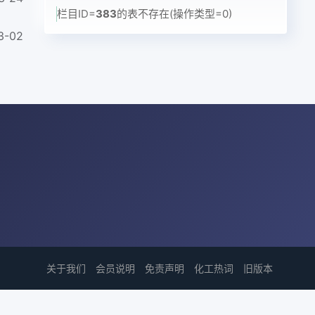
栏目ID=
383
的表不存在(操作类型=0)
3-02
关于我们
会员说明
免责声明
化工热词
旧版本