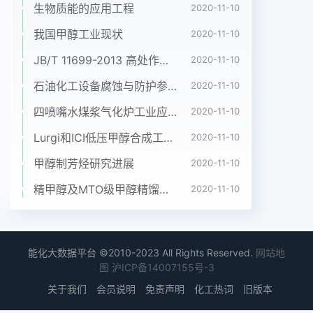
生物质能的应用工程
2020-11-10
机均处于运行状态。2冷却循环水系统节能可行性分
析循环水运行的目的是冷却末端设备，冷却流量(Q)
我国甲醇工业现状
2020-11-10
量为循环水量与冷却水出、回水温差的乘积，图2水
JB/T 11699-2013 高处作业吊篮安装、拆卸、使用技术规程
2020-11-10
泵流量与扬程的关系图在现有系统中的使用中循环水
石油化工设备腐蚀与防护参考书十本免费下载，绝版珍藏
2020-11-10
量不变，而温差减少。如果在不改变典型温差的情况
下，跟踪图2中，曲线1是阀门全部打开时，水泵调
四喷嘴水煤浆气化炉工业应用情况简介
2020-11-10
整循环水量来满足冷却量的需求。如此实时阻力特
Lurgi和ICI低压甲醇合成工艺比较
2020-11-10
性;曲线2是额定转速时，泵的扬程特调整冷却循环水
量，既降低了循环水泵的能耗,性。这是供水系统的
甲醇制芳烃研究进展
2020-11-10
工作点为A点，流量Q.又能使制冷主机始终保持高效
精甲醇及MTO级甲醇精馏工艺技术进展
2020-11-10
率运行，使我们扬程H;轴功率与面积0 -Q、-A- H、
成正比。的制冷系统单位供冷量的能耗降低121。今
欲将流量减少为Qg.主要的调节方法有两种。2.1工业
设计的节能空间(1) 转速不变，将阀门关小，这时水
能化大数据平台 ©2010-2023 All Rights Reserved.
网站地
图
沪ICP备14007155号-3
泵阻力设计时，为保证生产需要，工业循环水系特性
曲线如曲线3所示，水泵工作点移至B点，统必须按
关于我们
会员说明
免责声明
化工热词
旧版本
照系统最大负荷设计，同时按照设计流量Qn，扬程