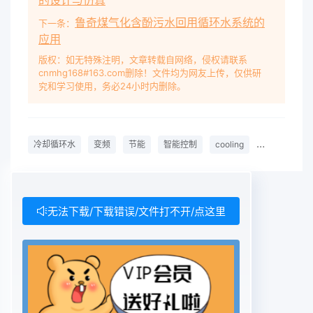
的设计与仿真
遍用于为冷冻机组提供冷却循环水，研究，其中包括
鲁奇煤气化含酚污水回用循环水系统的
4台110 kW冷却水循环泵，4从而为生产线的AC冷
下一条：
应用
却，黄化工序等部位提供台冷却塔风机。其工艺流程
如图1所示，冷却工艺需要的冷却水、冷冻水。传统
版权：如无特殊注明，文章转载自网络，侵权请联系
cnmhg168#163.com删除！文件均为网友上传，仅供研
的水泵控制循环水泵的工作过程是水泵由水池抽水，
究和学习使用，务必24小时内删除。
送到方式为使用阀门控制流量，但是冷冻机组需要冷
冻机组，由机组进行热交换后，将冷冻水输的冷却循
环水主要指标是进水回水温度川。因送到工艺车间原
冷却循环水
变频
节能
智能控制
cooling
circulating
液、空调等部位，冷却水换热此，当在秋季、冬季、
春季气温较低时，冷却后，输送到冷却塔用风扇冷
却，再回到水池,循环水的运行仍旧为工频运行，其
实冷冻机组往复使用。并不需要这么多的水量。这
无法下载/下载错误/文件打不开/点这里
样，就存在两种浪费。其一、当冷却循环水温度较低
时，电动机至仍旧工频运行。其二，流量靠阀门控
制，在阀板中有能量损失。本课题在企业内部运用先
进的智能控制技术，对冷却循环水部分进行变频节电
改造，降低了耗电成本，取得了良好的效果。1改造