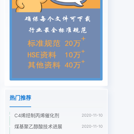
前冷却循环水系统工艺运行状况图1冷却水循环工艺
图中国煤化工收稿日期: 2015- 06-09作者简介:安民
(1973-). 男，河北省迁安人，高级工程师，华北理工
大学YHc N MH G从事电气运行维护、电气控制开
发与设计工作，主要研究方向为高低压配电，继电保
护，DCS 控制，电力拖动。4化纤与纺织技术第44
卷当黏胶纤维生产线正常运行时，冷却循环运行设备
多于实际需要。实际运行中通过阀门水系统运行水泵
3台，风机4台，正常运行时调节流量，泵的输出功
率大量消耗在阀门的节平均功率约为300kW,年耗电
量约为1 300 000流过程中。kWh。因生产负荷变
化，天气季节的变化、气候3水泵变频调速运行的节
能原理温度变化的影响，循环水泵运行时有所调整,
热门推荐
改为运行2台水泵，4台风机调节水量水温。最图2为
水泵流量与扬程的关系图。大供水量为1 280 ~ 1
C4烯烃制丙烯催化剂
2020-11-10
920 m2/h，因用户在用水过程中通过阀门调节供水
量，实际用量应为供H水量的80%，全年仅有少量时
煤基聚乙醇酸技术进展
2020-11-10
间能够达到供水量的90%。系统正常运行期间，风