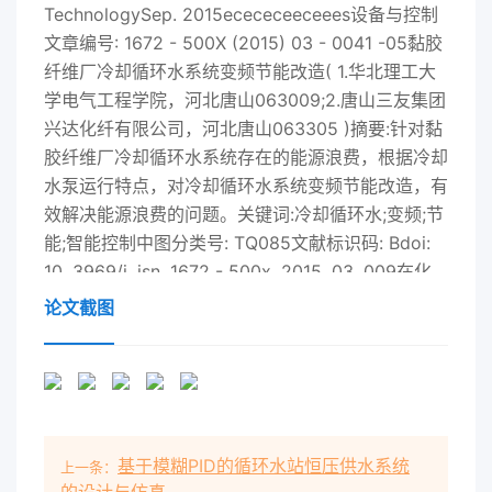
TechnologySep. 2015ecececeeceees设备与控制
文章编号: 1672 - 500X (2015) 03 - 0041 -05黏胶
纤维厂冷却循环水系统变频节能改造( 1.华北理工大
学电气工程学院，河北唐山063009;2.唐山三友集团
兴达化纤有限公司，河北唐山063305 )摘要:针对黏
胶纤维厂冷却循环水系统存在的能源浪费，根据冷却
水泵运行特点，对冷却循环水系统变频节能改造，有
效解决能源浪费的问题。关键词:冷却循环水;变频;节
能;智能控制中图分类号: TQ085文献标识码: Bdoi:
10. 3969/j. isn. 1672 - 500x. 2015. 03. 009在化
纤企业中，循环冷却水系统是一项常黏胶纤维生产
论文截图
中，冷却循环水系统主要存见且很重要的公用工程系
统，相应的循环冷却在于动力站冷却循环水站、酸站
冷却循环水站水系统的能耗也非常高，能源消耗可占
企业消两个部位，唐山三友兴达化纤共有装机3 026
耗总量的10%~40%。循环水系统在黏胶短纤kW，
基于模糊PID的循环水站恒压供水系统
上一条：
本课题以2#动力站冷却循环水站为例进行维产业普