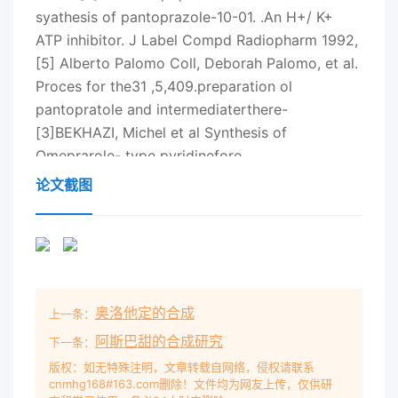
syathesis of pantoprazole-10-01. .An H+/ K+
ATP inhibitor. J Label Compd Radiopharm 1992,
[5] Alberto Palomo Coll, Deborah Palomo, et al.
Proces for the31 ,5,409.preparation ol
pantopratole and intermediaterthere-
[3]BEKHAZI, Michel et al Synthesis of
Omeprarole- type pyridinefore.
U5200/0049044 A1.2004-03-11.derivatives and
论文截图
Intermediates thereol. W097/29103. 1997- 02 -
[6]Brennen J P, Turoer A. I. Chemical process
for cthe production05.of sulphinyl derivtives by
oxidation of the correspondiny co-de-
[4]Palomo Coll, Alberto et al. A process for the
奥洛他定的合成
上一条：
preparation of pan-rivatives with perborates.
W09947514.氟比洛芬酯的合成，国大亮,孙晋瑞' ,朱
阿斯巴甜的合成研究
下一条：
晓薇(天津中医药大学,天津300193;1. 山东省医药工
版权：如无特殊注明，文章转载自网络，侵权请联系
cnmhg168#163.com删除！文件均为网友上传，仅供研
业研究所,山东济南250100)摘要:目的考察氟比洛芬