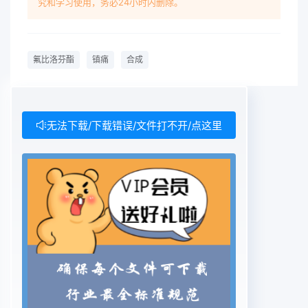
究和学习使用，务必24小时内删除。
酯的合成工艺。 方法将四氢荼与液追反应，生成的
澳化氢气体溶于无水乙酸,将此溶液与 .醋酸乙烯酯反
应。生咸乙酸- -1- 涣乙酯，氟比洛芬与乙酸-1-涣乙
氟比洛芬酯
镇痛
合成
酯缩合,生成氟比洛芬酯。结果及结论此合成工艺原
料易得、操作简便,适于氟比洛芬酯的开发与生产。
关键词:氟比洛芬酯镇痛合成中團分类号:T0460.31文
献标识码:A 文章编号 :1672 - 7738{2007)09-
无法下载/下载错误/文件打不开/点这里
0557 -02Syntbesis of Flurbiprofen AxetilGUO
Da-liang,SUN Jin-rui' ,ZHU Xiao wei(Tianjin
University of Traditional Chinese Medicine,
Tianjin.300193; 1. ShandongInstitute of
Pharmaceutical Industry, Ji'
nan,250100)ABSTRACT :OBJECTIVE To
synthesice Flurbiprofen Axetil. METHODS
Tetrahydronaphthalene was treated with bro-
mine to produce hydrogen bromide. The
hydrogen bromide was dissolved in anhydrous