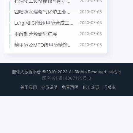
们查阅了有关文器的四颈瓶中,加入1. 5g五氧化二磷
石油化工设备腐蚀与防护参考书十本免费下载，绝版珍藏
2020-07-08
回流2b,常压蒸馏,收献,总结并设计了氟比袼芬酯的制
四喷嘴水煤浆气化炉工业应用情况简介
2020-07-08
备工艺路线。集117~118C的馏分,制得无水乙酸
Lurgi和ICI低压甲醇合成工艺比较
2020-07-08
103mL。1合成路线2.2澳化氢-无水乙酸(3)的制备的
向带 有氯化钙干燥器的四颈瓶中加入四氢素(2) 40
甲醇制芳烃研究进展
2020-07-08
g.铁粉a. 5g,冷水浴冷却.保持内温0~5C .搅拌下滴加
精甲醇及MTO级甲醇精馏工艺技术进展
2020-07-08
液溴(104g) ,控制滴速,生成的气体经浓藐酸干燥后导
人到96mL无水乙酸中,未吸收的尾气用浓氢氧化钾溶
液中国煤化工达到145g为止(氢溴酸的浓鞍(3)。2.3
乙YH. CNMHG上达漠化年一无水乙酸(3)溶液冷却,
能化大数据平台 ©2010-2023 All Rights Reserved.
网站地
保持内温0~5C,在搅拌下慢慢加入醋酸乙烯酯
图
沪ICP备14007155号-3
(4>)43g(0.5mol) ,加完后继续搅拌1b,加入
关于我们
会员说明
免责声明
化工热词
旧版本
200mL●558●齐春药事Qiu Phamacuia Affairs
2007 Vol. 26.Na.9二氯甲烷稀释,将反应液倒入到
300mL冰水混合物中,分出重要。乙酸-1-溴丙酯.乙
酸-1-氯乙酯和亚乙基二乙酸有机层,蒸馏水洗涤(2X
200mL),分取二氯甲烷层,无水硫酯中的离去基团分
别为Br.Cl和0C0CH,这三个基团的碱酸钠干燥,减压