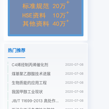
acetie acid, and this solution was reactedwith
vinyl acetate to prepare 1- (acetoxy) ethyl
bromide. Flurbiprofen Axetil was synthesized by
esterfication of Flurbiprofenwith 1- (acetoxy)
ethyI bromide. RESULIS and CONCLUSION Raw
materiels are casily obtained. Synthesis route is
simpleand suitable for development and
manufacture.KEY WORDS:Flurbiprofen Axetil,
热门推荐
analgesicsisynthesis氟比洛芬酯是非甾体抗炎药氟
比洛芬的酯类前体药物,2实验部分采用静脉乳剂剂
C4烯烃制丙烯催化剂
型,以卵磷酯包封成脂微球.镇痛效果迅速、2.1 无水
2020-07-08
乙酸的制备叨取冰醋酸 120mL,倒人干燥挠杯持久,对
煤基聚乙醇酸技术进展
2020-07-08
癌症性疼痛和术后疼痛临床疗效明显“1。本品由日
生物质能的应用工程
2020-07-08
中,冰水浴冷却,使冰醋酸冻结.倾倒到布氏滤斗中,抽滤
掉本科研制药株式会社和绿十字制药株式会社联合开
我国甲醇工业现状
2020-07-08
发,国内未冻结的液体,将剩余的固体转入250mL带有
JB/T 11699-2013 高处作业吊篮安装、拆卸、使用技术规程
2020-07-08
氯化钙干燥目前尚无氟比洛芬酯合成工艺的报道,我