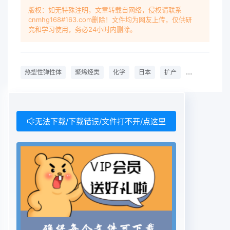
它定制部件。谢立胎,是明星(Star Performer)冬季
版权：如无特殊注明，文章转载自网络，侵权请联系
cnmhg168#163.com删除！文件均为网友上传，仅供研
轮胎，得分5. 4,该款轮胎被认定为危险轮胎。大陆收
究和学习使用，务必24小时内删除。
购印度Modi椽胶公司值得注意的是,11种接受测试的
顶级轮胎分数都非常接近,最低为2.7。这些顶级轮胎
性能印度轮胎制造商Modi橡胶公司日前表示，的主
热塑性弹性体
聚烯烃类
化学
日本
扩产
安全气囊
要差异在舒适性、湿路面和冰面抓着性方面。德国轮
胎制造商大陆集团公司已成功收购Modi高性能轮胎
的分数差距比较大。最好的是米橡胶公司股权,并支
付13. 483亿印度卢比。其其林Alpin A4轮胎,得分
无法下载/下载错误/文件打不开/点这里
2.3;其次是大陆Conti-中,11.761亿印度卢比用于收购
股权,其余的WinterContact TS830P轮胎,得分2. 4;
最差的是1.722亿印度卢比作为非竞争费用。至此,
ModiSW601 Snow Master轮胎,得分4. 9,该轮胎又-
.轮胎公司成为大陆集团公司旗下的全资子公司。次
被认定为危险轮胎。射立据称，该公司近年来在印
度- -直负责生产大陆品.牌卡客车轮胎。博文日本住
友化学聚烯烃类热塑性弹性体扩产美固能源部资助固