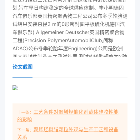
划,旨在早日构建稳定的全球供应体制。崔小明德固
汽车俱乐部英国精密聚合物工程公司公布冬季轮胎测
试结果安装直径2 m的0形密封圄平板硫化机德国汽
车俱乐部( Allgemeiner Deutscher英国精密聚合物
工程(Precision PolymerAutomobilClub,简称
ADAC)公布冬季轮胎年度Engineering)公司是欧洲
四大密封件制造商之测试结果,测试的轮胎规格为2种
普遍使用的轮- - ,其在本土的工厂安装了一台超大型
论文截图
0形密封胎规格:185/65 R15 T和225/45 R17 H。该
组圈平板硫化机,该平板硫化机生产的0形密封圈织改
变了以前的评定方法,不再对轮胎分级以及直径可达2
m。评选特别推荐和不推荐轮胎,而是评判轮胎分数,
该平板硫化机质量为122 t,价值50万英镑，分数越低
工艺条件对聚烯烃催化剂载体硅胶性能
上一条：
的轮胎性能越好。下行锁模力可在50~500 t之间变
的影响
化。其配用真顶级轮胎的冠军是邓禄普的SP冬季运
聚烯烃树脂颗粒外观与生产工艺和设备
动3D空箱可消除制品气泡,制造高精度模压0形密封
下一条：
关系
MO轮胎,得分2.4,最差也是测试中最廉价的轮圈和其