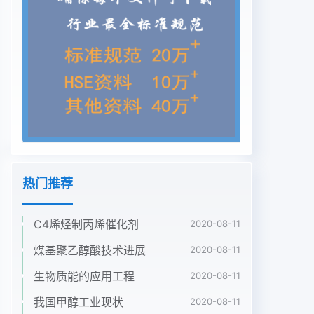
铂研发节能轮胎日本住友化学株式会社正加快提高聚
烯烃类日前,美国能源部(DOE)为固铂轮胎公司提热
塑性弹性体(TPE)的产能,以满足市场不断增供150万
美元的资助,以支持固铂研发新一代节长的需求。
TPE主要用于汽车车门密封件、座套能轮胎。节能轮
胎采用新型材料技术和创新的设以及安全气囊盖等。
由于现代汽车装备的安全气计理念,使燃中国煤化工
囊增多,对TPE的需求量急剧上升。目前,住友DOE表
THCNMH利于促进在日本千叶工厂的TPE年产能为
1.5万t,在美美国新--代节肥几牛时反爬，利佩红济增
热门推荐
长和能
C4烯烃制丙烯催化剂
2020-08-11
煤基聚乙醇酸技术进展
2020-08-11
生物质能的应用工程
2020-08-11
我国甲醇工业现状
2020-08-11