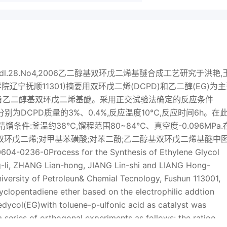
.28.No4,2006乙二醇基双环戊二烯基醚合成工艺研究于洪艳,
辽宁抚顺11301)摘要用双环戊二烯(DCPD)和乙二醇(EG)为
备乙二醇基双环戊二烯基醚。采用正交试验法确定的反应条件
入量分别为DCPD质量的3%、0.4%,反应温度10℃,反应时间6h。在
件:釜温约38℃,馏程范围80~84℃、真空度-0.096MPa.
:双环戊二烯;对甲基苯磺酸;对苯二酚;乙二醇基双环戊二烯基醚中
36-0Process for the Synthesis of Ethylene Glycol
li, ZHANG Lian-hong, JIANG Lin-shi and LIANG Hong-
iversity of Petroleun& Chemial Tecnology, Fushun 113001,
yclopentadiene ether based on the electrophilic addtion
dycol(EG)with toluene-p-ulfonic acid as catalyst was
 series of orthogonal experiments as follows: the ratioo