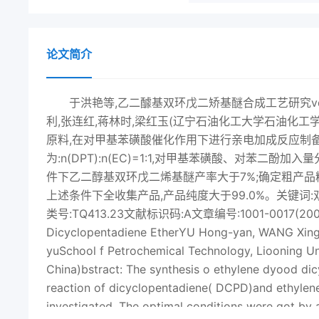
论文简介
于洪艳等,乙二醵基双环戊二矫基醚合成工艺研究vdl
利,张连红,蒋林时,梁红玉(辽宁石油化工大学石油化工学院
原料,在对甲基苯磺酸催化作用下进行亲电加成反应制
为:n(DPT):n(EC)=1:1,对甲基苯磺酸、对苯二酚加
件下乙二醇基双环戊二烯基醚产率大于7%;确定粗产品精馏条
上述条件下全收集产品,产品纯度大于99.0%。关键词
类号:TQ413.23文献标识码:A文章编号:1001-0017(200604-02
Dicyclopentadiene EtherYU Hong-yan, WANG Xing-
yuSchool f Petrochemical Technology, Liooning Un
China)bstract: The synthesis o ethylene dyood dic
reaction of dicyclopentadiene( DCPD)and ethylene
investigated. The optimal conditions were got by a