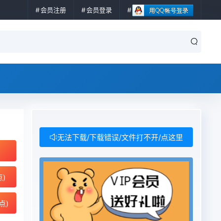
会员注册
会员登录
无法下载/下载错误/文件打不开/点这里
点)
点)