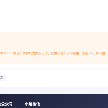
nic acid and hydroquinone were as 3% and 0.4% as the ma
 the reaction time was 6h, under these conditions the yeil
 to 77%. The process dtion for the reaction products was
ettle temperature was about 138C, the distillation range wa
e purity of products collected was above 99Key words:
droquinone: ethylene glycol dicyclopentadiene ether前言学中
醇基双环戊二烯基醚。双环戊二烯(DCPD)主要从石油裂解的C
苯头馏份中分离制得。来源丰富,价廉易性液体能够溶于环己烷
产品1。该品是环戊二酯、四氯化碳、醇类等多种有机溶剂。具有
#163.com删除！文件均为网友上传，仅供研究和学习使用，务必24小时内删
二聚香气味,可作为香料成分,也可作为高沸点溶剂使合成双环戊二烯
能发生可逆反应,解聚成环戊二烯(CPD)。乙二醇基双环戊二烯基醚可以
fom)和挂料,以它为基料漆膜比通常的环氧树脂具有较高耐环式( E
和良好电绝缘性。用此产品制备环氧成桥环式,而加热到150℃左
基醚
子组成中加则生成挂环式,其中工业上使用的主要是桥环式双环状
缘性{由于双环戊二烯含有多个不饱和双键,化学性双环戊二烯与
应生成种类繁多的衍生电加成反应可制备乙二醇基双环戊二烯基
黏环戊二烯碳化剧烈副产物多,产品分离困难。因而结剂树脂、医
信公众号
小编微信