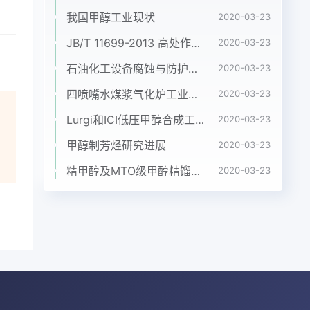
ss
我国甲醇工业现状
2020-03-23
d
JB/T 11699-2013 高处作业吊篮安装、拆卸、使用技术规程
2020-03-23
s
石油化工设备腐蚀与防护参考书十本免费下载，绝版珍藏
2020-03-23
四喷嘴水煤浆气化炉工业应用情况简介
2020-03-23
间体
馏份
Lurgi和ICI低压甲醇合成工艺比较
2020-03-23
、
甲醇制芳烃研究进展
2020-03-23
强
精甲醇及MTO级甲醇精馏工艺技术进展
2020-03-23
作为
xo
右的
结
乙二
醚但
药