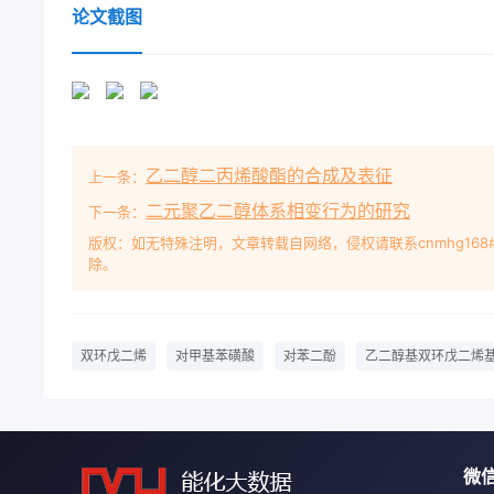
DCPD to EG was 1, the amounts of toluene-p-slfo
论文截图
of DCPD respectively, the reactionature was 120'C,
of ethylene glycol dicyclopentadiene ether was up
carried out under the conditions as follows: the k
80C84C, the degree of vacuum was-0.096 MPa. Th
Dicyclopentadiene: toluene-p-sulfonic acid; hy
乙二醇二丙烯酸酯的合成及表征
上一条：
等生产3。本文利用双环戊二烯和乙二醇(EG)合成乙二
乙二醇基双环戊二烯基醚在常温下为淡黄色黏和煤焦油
二元聚乙二醇体系相变行为的研究
下一条：
苯、甲苯、二甲苯、醋酸乙得,是一种用途广泛的化工
版权：如无特殊注明，文章转载自网络，侵权请联系cnmhg168
除。
烈的花烯(CPD)的二聚体,将CPD置于室温下很容易
(DCPD),反之,将本品加热到170-用(4450℃又
环氧树脂基双环戊二烯的空间构型有桥环式(Em- do 
fom)两种异构体。在室温下二聚作用生热性、耐光性
双环戊二烯
对甲基苯磺酸
对苯二酚
乙二醇基双环戊二烯
高温下二聚作用树脂具有很大意义,因为在聚合物大分
构可以提高聚合物的耐热性并改善它的电环戊二烯2绝
醇在硫酸催化作用下进行亲质活泼,可与多种化合物反
双物,可用于乙丙橡胶、不饱和聚酯、合成石油树脂、
微