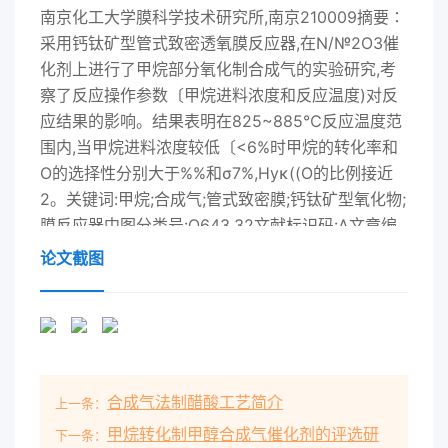
南京化工大学膜科学技术研究所,南京210009摘要∶
采用钙钛矿型管式致密透氧膜反应器,在N/№2O3催
化剂上进行了甲烷部分氧化制合成气的实验研究,考
察了反应操作参数〔甲烷进料浓度和反应温度)对反
应结果的影响。结果表明在825~885℃反应温度范
围内,当甲烷进料浓度较低〔<6%时甲烷的转化率和
O的选择性分别大于%%和σ7%,Hyκ((O的比例接近
2。关键词:甲烷;合成气;管式致密膜;钙钛矿型氧化物;
膜反应器中图分类号:O643.32文献标识码:A文章编
号:1001-921920001.01.030前言分。目前空分一般
论文截图
采取低温冷冻或变压吸附的方法,而这些方法投资很
大,是造成甲烷部分氧化天然气是世界上继煤和石油
之后的第三大能难以工业化的主要原因。源,将成为
下世纪的主要能源,天然气的开发利近年来,集分离与
反应于一体的膜反应器倍用正日益受到重视。天然气
合成气法制醋酸工艺简介
上一条：
的主要成分是甲烷,受关江56,尤其是致密透氧膜反应
器78],由甲烷性质稳定,深加工难度大,难以直接利
甲烷转化制甲醇合成气催化剂的评选研
下一条：