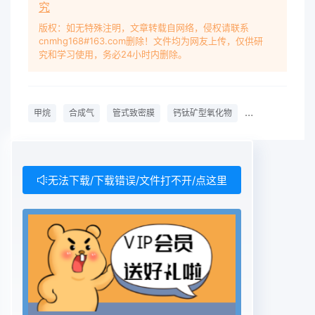
究
用。于在高温空气中的氧可通过致密透氧膜扩散到膜
天然气田大多位于边远地区,气体运输成本高、的另
版权：如无特殊注明，文章转载自网络，侵权请联系
cnmhg168#163.com删除！文件均为网友上传，仅供研
一侧与反应物反应,实现了空分与反应同时危险性大,
究和学习使用，务必24小时内删除。
采用通常的液化法能耗较高。因此,进行,为甲烷部分
氧化开辟了新的途径。至今,甲烷转化为合成气作为
最有效的利用天然气途径甲烷部分氧化膜催化反应的
甲烷
合成气
管式致密膜
钙钛矿型氧化物
膜反应器
研究基本限于片状膜之一,引起当今学术界的广泛兴
趣1-4反应器,其原因是由于管式致密膜反应器的高温
工业上从甲烷制合成气的常规方法是水蒸汽密封是目
前一大技术难题。本文采用钙钛矿型重整,由于该法
无法下载/下载错误/文件打不开/点这里
是强吸热过程,需在加压(1.5LAa06Sm4Co.2FeO3管
式致密透氧膜反应器,3.0MPa)和高温(85090℃)条
件下进行,在N/ALO3催化剂上进行甲烷部分氧化制合
成能耗高,且生成的水(H2y(O比高达3不利气的研究,
考察反应过程的操作参数(甲烷进料于进一步合成甲
醇或进行FT含成。近年来正浓度和反应温度)对制合
成气反应结果的影响在开发的甲烷催化部分氧化制含