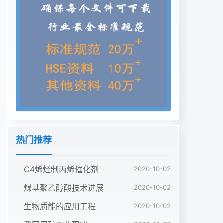
成气的过程可有为进一步研究甲烷膜催化反应奠定基
础反应生成n(H2yx(CO批为2的合成气,适合1实验部
分后序过程(如合成甲醇或FT合成)的生产。1管式
La0.6S.4Con.2Fe.sO3a膜的制备有关甲烷部分氧化
制合成气的研究报道很0.6Sr0.4COo2Fe.O3粉料的
制备采用固相多,但多数催化剂在反应温度(>700℃
°)具有反应法,即将LaO3、S(CO3)、Co2O、Fe2O3
极高的活性,易导致固定床反应器飞温。另外甲按化
学计量比混合后,加入定量的异丙醇,放烷部分氧化过
程采用空气作为氧化剂,由于后序入中国煤化工
出,80℃下干燥24h过程不允许N2存在,因此在反应
热门推荐
前需进行空后CNMHG10h,升温和降温速*基金来源:
“八六三”计划(N715060120)和国率均控制为
C4烯烃制丙烯催化剂
2020-10-02
2℃/min。粉料经筛分控制在300目家自然科学资金
重点资助项目(No.59789201)以下。采用离心沉降
煤基聚乙醇酸技术进展
2020-10-02
法(NSKC-1A型)测得通讯联系人其平均粒径为
生物质能的应用工程
2020-10-02
7~8m。用X射线衍射技术收稿日期)丹数据0(XRD)
(PADX, Scintag Inc.)对所制得的粉料天然气化工