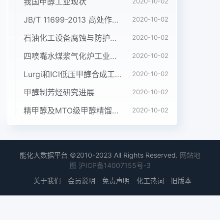
我国甲醇工业现状
2020-10-02
2000年第25卷进行晶相鉴定,其晶型为立方钙钛矿
JB/T 11699-2013 高处作业吊篮安装、拆卸、使用技术规程
2020-10-02
型。采用程序温控仪(AI-708PA型)控制温管式膜的
石油化工设备腐蚀与防护参考书十本免费下载，绝版珍藏
制备采用等静压成型法,将所制备度,计算机采集数
2020-10-02
据。岀口混合气体主要由的管式膜坯体放入硅钼棒炉
四喷嘴水煤浆气化炉工业应用情况简介
2020-10-02
中,以3℃/min的升CH、O2、N2、O、OO2和C烃等
Lurgi和ICI低压甲醇合成工艺比较
2020-10-02
组成,经色温速率升温至1200℃,保温5后,以相同的速
谱六通阀进样,利用气相色谱(型号 Shimadzu率降温
甲醇制芳烃研究进展
2020-10-02
至室温。煅烧后的管式膜几何尺寸为外径GC-7A)在
精甲醇及MTO级甲醇精馏工艺技术进展
2020-10-02
线分析气体组成,色谱柱为2m5A8mm,内径5mm,长
度100mmo分子筛(40℃)和2mGDX-103(40℃),热
导1.2实验装置与分析方法检测He作载气归一法定量
分析误差<5%管式膜反应器组件如图1所示。膜反应
能化大数据平台 ©2010-2023 All Rights Reserved.
网站地
裝置甲烷转化率和(O选择性分别按下两式计算流程
图
沪ICP备14007155号-3
如图2所示。流程中,氦气、甲烷和空气的流量采用质
关于我们
会员说明
免责声明
化工热词
旧版本
量流量计控制,氦气的流量为58ml/FcHa in FCH,
EM(1)Fmin,空气的流量为100ml/min,甲烷流量为
210ml/min,空气走壳程,He和CH4走管程。催化剂