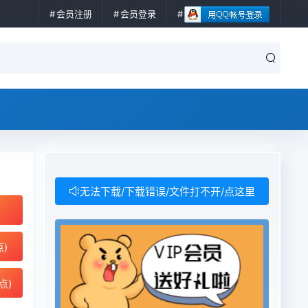
会员注册
会员登录
无法下载/下载错误/文件打不开/点这里
点)
点)