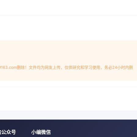
情况、裂纹形貌、工艺腐场调研取得了大量的现场资料和相关厂
置经验基本确定了独石化乙二醇蒸发塔的裂纹为晶裂纹成因进行
.1设备使用历史及裂纹情况蚀介质的存在是前提,在不能立即消除
的情况下,采用贴补的方法隔绝腐蚀介质是防516Gr60(ASTM)
方法。性介质条件下,腐蚀减薄及局部穿孔比较严重,于2调研情
山、扬子、独石化乙二醇装置均采用美国科学表2独石化乙二醇蒸发
法的专利技术,在项目工艺上的主要差别是在吸收乙二醇的有无工
处理对比情况。mmC MPa从表1可以看出,扬子石化的工艺水
较好,但全国生产乙二CNMHGOCrI8NI9 164 0.537醇的装置
#163.com删除！文件均为网友上传，仅供研究和学习使用，务必24小时内删
Cr18Ni91500.326T-534中1700×149508收稿日期:200
55011A516GR6093-0.078黄新泉等:乙二醇蒸发塔裂纹原因与对策调
和应力腐蚀断裂比较的使用情况,2002年7月对设备进行了检修
目晶间腐蚀应力腐蚀断裂影响区发现有纵向密集的微裂纹存在。表面
作介质中沿晶界发生和发展的用下引起的金属断裂现象。伤后在
坏形态。热影响区也发现大量纵向密集的微裂纹,其中以T产生贫铬理
造的T-535机理2、氩脆理论;设备检测中未见明显腐蚀坑,容器
力,特别是拉应基本完好。203年6月乙烯检修,重点对乙二醇蒸
信公众号
小编微信