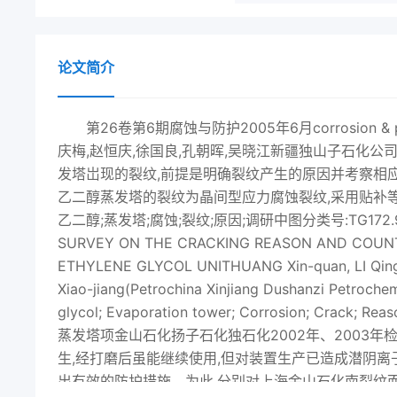
论文简介
第26卷第6期腐蚀与防护2005年6月corrosion &
庆梅,赵恒庆,徐国良,孔朝晖,吴晓江新疆独山子石化公
发塔岀现的裂纹,前提是明确裂纹产生的原因并考察相
乙二醇蒸发塔的裂纹为晶间型应力腐蚀裂纹,采用贴补
乙二醇;蒸发塔;腐蚀;裂纹;原因;调研中图分类号:TG172.9;
SURVEY ON THE CRACKING REASON AND COUN
ETHYLENE GLYCOL UNITHUANG Xin-quan, LI Qing-
Xiao-jiang(Petrochina Xinjiang Dushanzi Petroch
glycol; Evaporation tower; Corrosion;
蒸发塔项金山石化扬子石化独石化2002年、2003年检修连续
生,经打磨后虽能继续使用,但对装置生产已造成潜阴离
出有效的防护措施。为此,分别对上海金山石化南裂纹