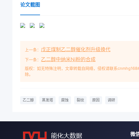
乙二醇装置进行了详细的现裂纹因此,对设备使用历史
论文截图
宝贵蚀介质来源、工艺波动等方面对独石化乙二醇装
研。间型应力腐蚀裂纹,其中材料敏化和应力是基础腐2
料敏化和独石化乙二醇蒸发塔2000年以前用碳钢A-应力
造,由于在微酸性及其它腐蚀止裂纹继续发生的有效防护
2000年碳钢设备更换为表2所列的不锈钢材料。金
戊正煤制乙二醇催化剂升级换代
上一条：
用材及工艺操作条件设计公司(SD公司)氧气直接氧化
处设备编号规格壁厚材质温度压力理上。表1是三者工艺水
乙二醇中纳米Ni粉的合成
下一条：
波动中国煤化工r8N91820.906较大独石化工艺水pH控制
版权：如无特殊注明，文章转载自网络，侵权请联系cnmhg168
除。
前仅在扬子石化和独山子石化发现这种T-53341400×143500
10-09;修订日期:2004-10-12T-53542500×18
了解乙二醇装置更换为不锈钢设备后两年来表3晶间腐蚀
效蒸发器T-531塔的上下封头与筒体的环焊缝热项
乙二醇
蒸发塔
腐蚀
裂纹
原因
调研
色探定义金属材料在适宜的腐蚀性应力与化学介质协同
532和T-533的上下封头与筒体环焊缝局部腐蚀破
1、阳极溶解理论531塔上的微裂纹最为严重。而碳钢制
的防腐涂层产生1、晶界由于受热或受力发生1、存在应
微