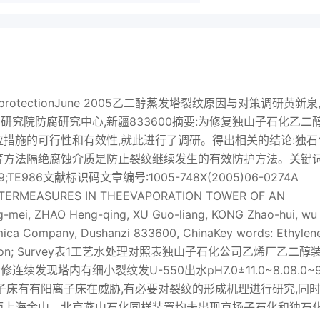
 protectionJune 2005乙二醇蒸发塔裂纹原因与对策调研黄新泉
司研究院防腐研究中心,新疆833600摘要:为修复独山子石化乙二
应措施的可行性和有效性,就此进行了调研。得出相关的结论:独石
等方法隔绝腐蚀介质是防止裂纹继续发生的有效防护方法。关键词
TE986文献标识码文章编号:1005-748X(2005)06-0274A
TERMEASURES IN THEEVAPORATION TOWER OF AN
mei, ZHAO Heng-qing, XU Guo-liang, KONG Zhao-hui, wu
emica Company, Dushanzi 833600, ChinaKey words: Ethylen
 Crack; Reason; Survey表1工艺水处理对照表独山子石化公司乙烯厂乙二醇
发现塔内有细小裂纹发U-550出水pH7.0±11.0~8.08.0~9
子床有有阳离子床在威胁,有必要对裂纹的形成机理进行研究,同
而上海金山、北京燕山石化同样装置均未出现京扬子石化和独石