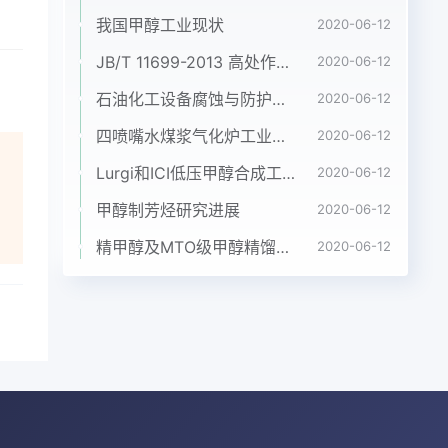
家的
我国甲醇工业现状
2020-06-12
调
材
JB/T 11699-2013 高处作业吊篮安装、拆卸、使用技术规程
2020-06-12
制
石油化工设备腐蚀与防护参考书十本免费下载，绝版珍藏
2020-06-12
况
四喷嘴水煤浆气化炉工业应用情况简介
2020-06-12
塔
艺水
Lurgi和ICI低压甲醇合成工艺比较
2020-06-12
pH
甲醇制芳烃研究进展
2020-06-12
目
4-
精甲醇及MTO级甲醇精馏工艺技术进展
2020-06-12
研为
,在
着
T-
论
内部
条件