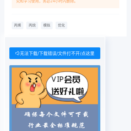
究和学习使用，务必24小时内删除。
塔顶丙烯产品纯度和循环丙烷烯精馏系统流程示意中
丙烯含量所引起的冷凝器和再沸器负荷的变化1.2实
际运行情况做灵敏度分析,对丙烯精馏系统工艺变量
丙烯
丙烷
模拟
优化
进行寻随着节能降耗工作的开展,装置逐渐优化裂解
原料的投油结构,改善原料品质,提高了裂解炉优轻质
原料投用比例。目前轻质原料比例最高可达48.72%,
且气相原料通道由开车初期的3组,增1丙烯精馏系统
无法下载/下载错误/文件打不开/点这里
简介1流程简介加至目前的7组。原料变轻,裂解气轻
组分增多,中国石油兰州石化分公司(以下简称兰化公
特别是在满负荷下投用IPG原料增加时,裂解气
司)460kta乙烯装置丙烯精馏塔为双塔系统,包中的丙
烷含量较高。受外界干扰,进料量一般在括2号丙烯精
馏塔(605E1)和Ⅰ号丙烯精馏塔29~40th间变化,进料
中的丙烯含量为82%~93%,丙烷含量在6%~17%间变
化,影响丙烯精(605E2),605E1有129块塔板,605E2
有137块塔馏塔的稳定操作。板。来自MAPD反应器
(601D)的进料(99.9%为碳三组分),从605E1的第38