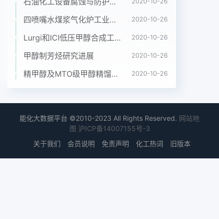
caculator的 Input变量读取实际生产的工业数表2模
石油化工设备腐蚀与防护参考书十本免费下载，绝版珍藏
2020-10-26
型输入数据变量输人数据变量输人数据进料量/(th-
四喷嘴水煤浆气化炉工业应用情况简介
2020-10-26
1)36.16丙烷产品采出605E1塔塔釜进料温
Lurgi和ICI低压甲醇合成工艺比较
2020-10-26
度℃605E2塔顶压力/MPa进料压力/MP2.7605E2
塔压差/MPa0.084605El塔顶压力/MPa605E2不凝
甲醇制芳烃研究进展
2020-10-26
气流量/(t·h-1)605EI塔压差/MPa丙烯中内烷的质量
精甲醇及MTO级甲醇精馏工艺技术进展
2020-10-26
分数,%进料板位置605E1塔第38板丙烷中丙烯的质
量分数,%丙烯产品采出605E2塔第11板表3模型计算
结果项目计算值实际值计算值值605E1塔顶温度/
℃43.0605F2塔釜温度/℃605E塔釜温度/℃丙烯产
能化大数据平台 ©2010-2023 All Rights Reserved.
网站地
品流量/(t·h-1)31.30循环丙烷采出量/(th)3.74塔顶不
图
沪ICP备14007155号-3
凝气流量/(t·h-1)605E1回流量/(t·h-)605E2回流
关于我们
会员说明
免责声明
化工热词
旧版本
量/(t·h-)435.74605E2塔塔顶温度/℃605E2回流量
温度/℃34.9模型模拟结果和现场数据吻合良好,模型
能3对丙烯精馏塔的实际操作参数进行模拟分析够用
于预测实际生产过程、研究相关操作变量对3.1进料
流量对塔顶丙烯产量和塔釜丙烷中丙产品质量指标和
能耗的影响,指导装置参数优化烯含量的影响表4为进