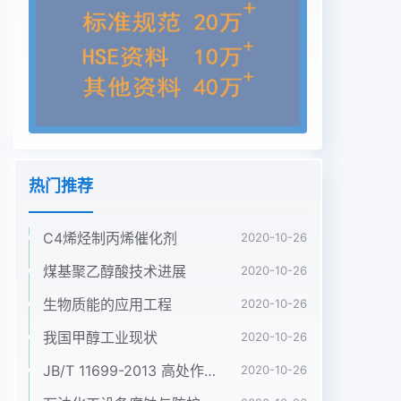
块塔板进入。605E2第11板侧线抽出纯度为99.6%丙
烯产品,塔釜丙中国煤化工作者石油大学化学工程与
烷返回裂解炉作为裂解原料,丙烷中丙烯含量要
YHCNMHG理工作,现为乙烯厂乙求控制在3%以下。
流程见图1。烯车间工艺技术员,工程师第24卷钟英
等.丙烯精馏系统模拟与优化272丙烯精馏系统流程
模拟据,从而将设计工况模型转换成实际工况模型。
应用 Aspenplus.Ⅰ流程模拟软件对丙烯精模型进料组
热门推荐
成见表1,模型输入数据见表2,模拟馏系统进行模拟,采
用SRK物性法,精馏塔选用结果与现场实际数据对比
C4烯烃制丙烯催化剂
见表3。Petrofrac模块。为准确模拟乙烯装置丙烯
2020-10-26
精馏系表1进料组成输入数据统,采用两步走的方法,即
煤基聚乙醇酸技术进展
2020-10-26
先采用根据专利商提供数值数值的物流、热量平衡数
生物质能的应用工程
2020-10-26
据建立装置设计数据模型,保氢气0.055丙二烯0.016
甲烷0.00890.411证建立的模型与设计工况吻合。在
我国甲醇工业现状
2020-10-26
此基础上,根据实际数据对模型进行修正,利用
JB/T 11699-2013 高处作业吊篮安装、拆卸、使用技术规程
2020-10-26
Aspenplus v70.027碳四0.00263×10-6中