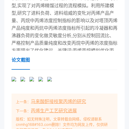
型,实现了对丙烯精馏过程的流程模拟。利用所建模
型,研究了进料负荷、进料组威的变牝对丙烯产品产
量、丙烷中丙烯浓度控制指标的影响以及对塔顶丙烯
产品纯度和丙炕中丙烯浓度指标所引起的冷凝器和再
沸器负荷的变化做灵敏度分析,分别从控制回流比、
严格控制产品质量纯度和改变丙烷中丙烯的浓度指标
方面提出了优化建议。关键词:丙烯丙烷模拟优化丙
烯精馏塔是乙烯装置中较为特殊的一个1号丙烯精馏
论文截图
塔塔,因为丙烯和丙烷的相对挥发度非常小,分离要精
馏塔不凝气去脱「最进料来自丙烷塔求较高,丙烯精
馏塔在整个分离过程中塔板数最多、回流比最大,其
能量消耗也较高。在实际生产中,进料负荷或进料组
成的变化以及外界干扰给丙烯精馏塔的稳定操作和优
马来酸酐接枝聚丙烯的研究
上一条：
化带来了极大不便。本文利用 Aspenplus模拟软件
建立丙烯精馏系统实际工况模型硏究丙烯精馏塔的进
丙烯生产工艺研究进展
下一条：
料负荷、进料去裂解炉聚合级丙烯产品组分的变化对
版权：如无特殊注明，文章转载自网络，侵权请联系
cnmhg168#163.com删除！文件均为网友上传，仅供研
丙烯产品产量和循环丙烷带走的丙烯损失的影响,对