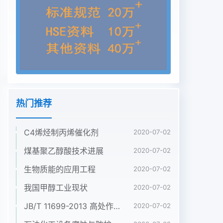
第四个特点是生产切割机、立柱焊机和专用焊机的中
国企业数量在增多,规模在加大。第五个特点是生产
焊机辅具的中国企业的制造水平有所提高。第六个特
点是参观展览会的专业观众、用户多。这六个特点说
明,中国焊机界正处在一个向上发展壮大的阶段,不久
的将来会有一个蓬勃发展的局面。2欧、龑、日爆机
制造企业进入中国的策略在变化从2000年上海国际
埃森焊接展可以看出,国外焊机制造企业参展产品已
热门推荐
经与以往有所变化,以往所带产品数量和种类都很多,
几乎什么产品都可中图爍化内不少生产企业的如九灿
C4烯烃制丙烯催化剂
们已经是有选择地在中国宣传他们的产品,主要集中
2020-07-02
在国内有需求但没有产品质量和价格巳经使他们失去
煤基聚乙醇酸技术进展
2020-07-02
竞争的优势,只好放CNMH化的发展,国内用焊接技术
生物质能的应用工程
2020-07-02
200912月第29卷增刊户在设备选购上把焦点放在了
性能价格比上,而不再是仅仅青睐进口产品,冤枉钱不
我国甲醇工业现状
2020-07-02
花或少花,中国用户更加成熟和理智。国外参展商也
JB/T 11699-2013 高处作业吊篮安装、拆卸、使用技术规程
2020-07-02
看到了这点,调整了对中国出口产品的方向。些欧美