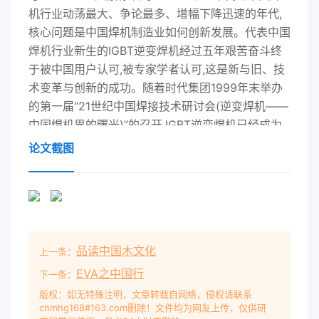
机行业动荡最大、争论最多、增幅下降迅速的年代,
核心问题是中国焊机制造业如何创新发展。代表中国
焊机行业新生的IGBT逆变焊机经过五年艰苦奋斗终
于被中国用户认可,被专家学者认可,这是新与旧、技
术变革与创新的成功。随着时代集团1999年末举办
的第一届“21世纪中国焊接技术研讨会(逆变焊机——
中国焊机界的曙光)”的召开,IGBT逆变焊机已经成为
全行业发展的方向,2000年“上海埃森国际焊接展览
论文截图
会”中国企业展示的焊接产品几乎全部是IGBT逆变焊
机。1中国爆机行业正在走出低谷20世纪90年代中国
焊机行业处于10年低潮,原因是老企业找不到方向,新
企业都太小。一个大而没有方向,一个小而缺少影响,
所以进入了10年低谷。90年代中,由于时代集团公司
品读中国木文化
上一条：
和唐山松下的介入,这种格局才逐渐变化,两支新生力
量逐渐发展壮大,到20世纪结束时这些企业都已成为
EVA之中国行
下一条：
中国焊机制造业的主力。行业的兴起是以新生力量的
版权：如无特殊注明，文章转载自网络，侵权请联系
cnmhg168#163.com删除！文件均为网友上传，仅供研
壮大和传统企业的衰亡而呈现在人们面前的,时代集