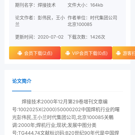
期刊名字：焊接技术
文件大小：164kb
论文作者：彭伟民，王小
作者单位：时代集团公司
兰
北京100085
更新时间：2020-07-02
下载次数：
1426次
会员下载(2点)
VIP会员下载(0点)
游客扫
论文简介
焊接技术2000年12月第29卷增刊文章编
号:1002025X(2000)50000202中国焊机行业的曙
光彭伟民,王小兰时代集团公司,北京100085关鵪
调:2000年;焊机行业;现状;发展中图分类
号:TG444.74文献标识码:B20世纪90年代是中国焊