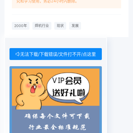
究和学习使用，务必24小时内删除。
团公司和唐山松下的兴起在中国焊机界引起了巨大的
震荡,通过自己的努力带动了中国焊机界的发展,中国
用户需求得到满足,新生的焊机制造企业没有被扼杀,
2000年
焊机行业
现状
发展
克服了重重困难大步前进。2000年上海国际埃森焊
接展览会上,国外参展企业对通用焊机几乎没有什么
宣传,也很少带样机参展。这一事实表明国外焊机制
造企业充分看到了中国焊机制造企业在通用焊机上的
无法下载/下载错误/文件打不开/点这里
竟争优势,减少了在这方面的市场进入。这应是中国
焊机行业一件令人高兴的事情,说明中国的技术创新
取得了巨大的成功。2000年上海国际埃森焊接展的
一个突出特点是中国参展商都加大了展台面积和宣传
力度,这在10年中国焊机行业低迷中是无法见到的场
面,说明参展企业正在走向景气。中国参展商的第二
个特点是产品外观质量有很大的提高,说明中国机械
行业多年的传统意识发生了重大变化,从外观的粗制
滥造到精心设计和制造是一个重大进步。第三个特点
是生产通用焊机的中国厂商以IGBT逆变焊机为主。