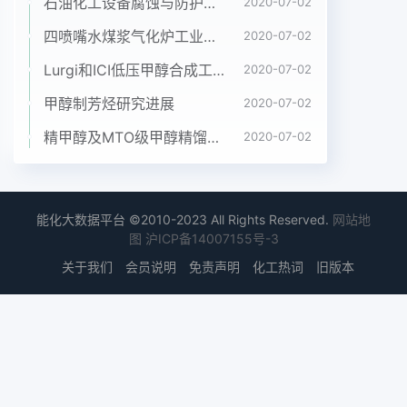
主要焊机厂商没有把握好拓展中国市场的时机和方
石油化工设备腐蚀与防护参考书十本免费下载，绝版珍藏
2020-07-02
法,在中国发展碰到了很大困难。某些欧美主要厂商
四喷嘴水煤浆气化炉工业应用情况简介
2020-07-02
当年在中国市场曾经有过良好的业绩,由于没有抓住
Lurgi和ICI低压甲醇合成工艺比较
2020-07-02
在中国拓展市场的时机,没有选择更好的合作伙伴,出
现了多种合作的失误和失利,失败使他们难以向前推
甲醇制芳烃研究进展
2020-07-02
进。他们已经缺少在中国市场的主动权,处于守势和
精甲醇及MTO级甲醇精馏工艺技术进展
2020-07-02
颓势。唐山松下合作的成功,使日本的气保焊机在中
国市场的推广起到了重要作用,只有选对合作伙伴,方
向对头才能成功,唐山松下的成功也是抓住时机的成
功。“时间是金钱”不仅仅在于时间的不可浪费性,也在
能化大数据平台 ©2010-2023 All Rights Reserved.
网站地
于抓住时间的及时性。当中国焊机市场处于变动期
图
沪ICP备14007155号-3
时,谁抓对、抓坚韧努力,谁就有可能成功中国焊机行
关于我们
会员说明
免责声明
化工热词
旧版本
业的现状有人说中国焊机行业是三分天下,这种说法
并不符合现实,应该说当前中国焊机行业是二分天下,
即以民营企业和合资企业为主导的天下,尽管这是一
件有些让人心痛的事情,但必须公正地面对现实。由
于唐山松下的成功使中国气保焊机事业得以迅速发
展,由于时代公司的成功使中国IGBT逆变焊机事业得