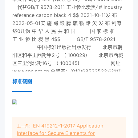
代替GB/T 9578-2011 工业参比炭黑4# Industry
reference carbon black 4 $$
2021
-10-11发 布
2022-05-01实 施 蜀 黩 膘 毓 籁 黯 欠 发 布 刮嘹
垡0几伪 中 华 人 民 共 和 国 国 家 标 准
工 业 参 比 炭 黑 4$$ GB/T 9578-
2021
中国标准出版社出版发行 北京市朝
阳区和平里西街甲2号 （ 100029) 北京市西城
区三里河北街16号 （ 100045) 网址
www.spc.net.cn 总编室：(010)68533533发行中
心：(010)51780238 读者服务部：
标准截图
(010)68523946 中国标准出版社秦皇岛印
刷厂印刷 各 地 新 华 书 店
经 销 开 本 880X1230 1/16印 张 0.5字 数 1
EN 419212-1-2017 Application
上一条：
Interface for Secure Elements for