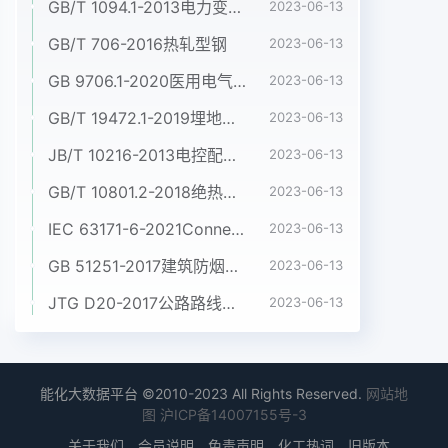
GB/T 1094.1-2013电力变压器 第1部分:总则
2023-06-13
GB/T 706-2016热轧型钢
2023-06-13
GB 9706.1-2020医用电气设备 第1部分:基本安全和基本性能的通用要求
2023-06-13
GB/T 19472.1-2019埋地用聚乙烯(PE)结构壁管道系统 第1部分:聚乙烯双壁波纹管材
2023-06-13
JB/T 10216-2013电控配电用电缆桥架
2023-06-13
GB/T 10801.2-2018绝热用挤塑聚苯乙烯泡沫塑料(XPS)
2023-06-13
IEC 63171-6-2021Connectors for electrical and electronic equipment - Part 6: Detail specification for 2-way and 4-way (data/power), shielded, free and fixed connectors for power and data transmission with frequencies up to 600 MHz
2023-06-13
GB 51251-2017建筑防烟排烟系统技术标准
2023-06-13
JTG D20-2017公路路线设计规范
2023-06-13
能化大数据平台 ©2010-2023 All Rights Reserved.
网站地
图
沪ICP备14007155号-3
关于我们
会员说明
免责声明
化工热词
旧版本