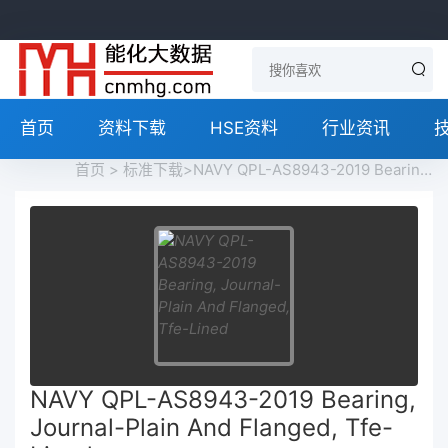
首页
资料下载
HSE资料
行业资讯
首页
>
标准下载
>NAVY QPL-AS8943-2019 Bearing, Journal-Plain And Flanged, Tfe-Lined免费下载
NAVY QPL-AS8943-2019 Bearing,
Journal-Plain And Flanged, Tfe-