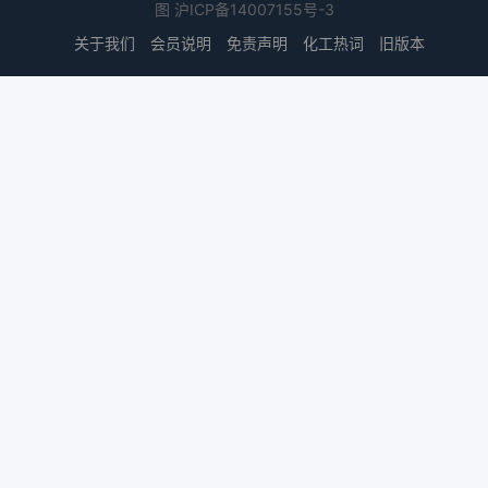
图
沪ICP备14007155号-3
关于我们
会员说明
免责声明
化工热词
旧版本