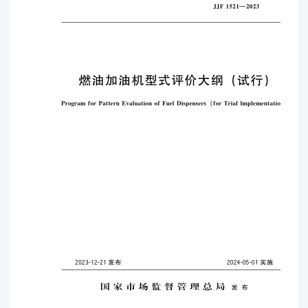
的要求; 更改了电源适应性的技术要求; 增加了对技
术文档的要求，更改了系列产品的认定、样机数量的
要求、样机使用的要求: 增加了试验的参考条件; 增
加了软件测试的试验方法: 增加了附录 A“法制相关软
件的要求”; 增加了附录 B“防止欺骗性使用的附加要
求”; 更改了附录 C“型式评价记录格式"; 增加了附录
D“软件备案和比对记录格式”本大纲的历次版本发布
情况为: JJF 1521--2015《燃油加油机型式评价大
纲》: JJG 443-2006《燃油加油机》 附录 A; JJF
1060-1999《税控燃油加油机定型鉴定大纲》