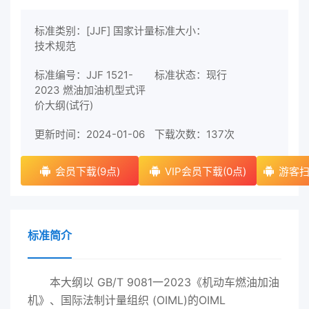
标准类别：[JJF] 国家计量
标准大小：
技术规范
标准编号：JJF 1521-
标准状态：现行
2023 燃油加油机型式评
价大纲(试行)
更新时间：2024-01-06
下载次数：
137次
会员下载(9点)
VIP会员下载(0点)
游客扫
标准简介
本大纲以 GB/T 9081一2023《机动车燃油加油
机》、国际法制计量组织 (OIML)的OIML