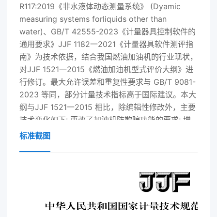
R117:2019《非水液体动态测量系统》 (Dyamic
measuring systems forliquids other than
water)、GB/T 42555-2023《计量器具控制软件的
通用要求》JJF 1182一2021《计量器具软件测评指
南》为技术依据，结合我国燃油加油机的行业现状，
对JJF 1521一2015《燃油加油机型式评价大纲》进
行修订。最大允许误差和重复性要求与 GB/T 9081-
2023 等同，部分计量技术指标高于国际建议。本大
纲与JJF 1521一2015 相比，除编辑性修改外，主要
技术变化如下: 更改了加油机防欺骗功能的要求; 增
加了软件标识、法制相关软件部分的术语和定义: 更
标准截图
改了加油机工作原理的描述; 更改了加油机的关键零
部件及其型号标识、性能指标捕述方法的要求; 增加
了施加封印作用的描述; 增加了加油机软件管理要求;
更改了加油机最小被测量的技术要求; 更改了加油机
结构的技术要求; 更改了软管内容积变化量的技术要
求，增加了制造商应声明加油软管最大长 度、内径