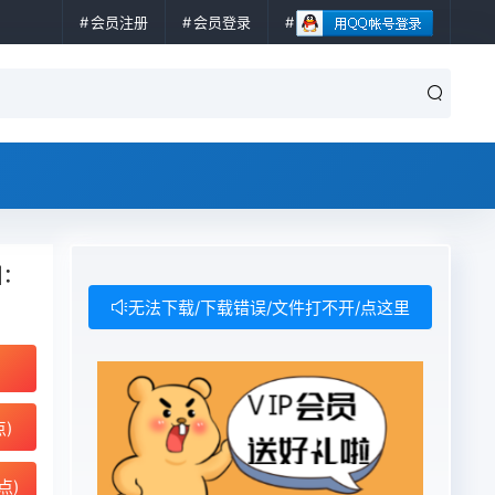
会员注册
会员登录
:
无法下载/下载错误/文件打不开/点这里
点)
点)