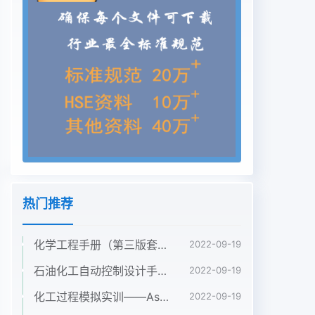
…..-..r………82第一节滚圈结构型式…….…-...........-….
….……·…..…r.………-.".·.分.…·…82第二节滚圈的设计
与计算…………....--·..…·-.--.·….…….…·…………-…….
………--87第四章︰支承装…….…...--..............…----...
…..….--…………………--101第~节︰支承装置结构型
式………...…...…...…·….--...·---.………r-- 101第二节 托
轮的调整……-.......…*·…··*..s...·……..….… .106第三节
支承装置受力分析………..…....-·….-.…..-.-.-…·---.……-
- 111第四节︰托轮与轴承的设计…·…..s.…. …·..….·….
….·..…...·..….……… 115第五节﹐挡轮与轴承的设
计……….....…··…...…..…....…....……·.…136第六节液压
热门推荐
挡轮·
.........-.....sw......rr.....……….…s.·.…..……139
化学工程手册（第三版套装5册第1卷2卷3卷4卷5卷）袁渭康 王静康 费维扬 欧阳平凯 著
2022-09-19
第五章﹐传动装置.....…........….…........….·-..…··-".-
·…"……145第一节传动型式与电动机选型……..…..
石油化工自动控制设计手册（第四版） 黄步余 化工出版社 2020年
2022-09-19
….·…..........….....-..……145第二节﹐传动功率计
化工过程模拟实训——Aspen Plus教程（第二版）孙兰义 化学工业出版社 2017年
2022-09-19
算…….·...................··...…....·…...………….….…152第三节