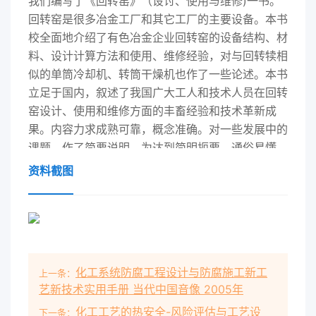
我们编写了《回转窑》（设讨、使用与维修)一书。
回转窑是很多冶金工厂和其它工厂的主要设备。本书
校全面地介绍了有色冶金企业回转窑的设备结构、材
料、设计计算方法和使用、维修经验，对与回转犊相
似的单筒冷却机、转筒干燥机也作了一些论述。本书
立足于国内，叙述了我国广大工人和技术人员在回转
窑设计、使用和维修方面的丰畜经验和技术革新成
果。内容力求成熟可靠，概念准确。对一些发展中的
课题，作了简要说明。为达到简明扼要、通俗易懂，
省略了一些公式的推导过程，对设计计算最常用的公
资料截图
式，作出了数表和算图。附录中提供了设计计算的实
例。本书还编入了外加热回转管的部分内容。
参加本书编写工作的有:沈阳铝镁设计院厉衡隆（执
笔)、高杰三、李文德、李富增，长沙有色冶金设计
院连永章、赵健秋，贵阳铝镁设计院吴靖华、关世
化工系统防腐工程设计与防腐施工新工
上一条：
儒。编写过程中，进行了现场调查研究，征求了各方
艺新技术实用手册 当代中国音像 2005年
面的意见，对结构参数作了统计分析。后来还召开了
化工工艺的热安全-风险评估与工艺设
有使用厂、制造厂、设计研究院和大专院校等单位的
下一条：