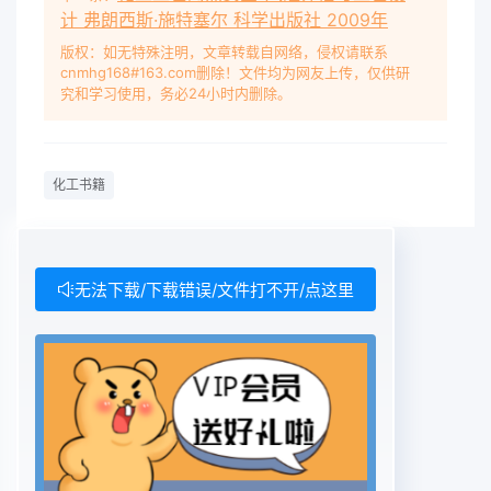
计 弗朗西斯·施特塞尔 科学出版社 2009年
工人、于部、技术人员、艺师参加的“三结合”初稿审
查会议。根
版权：如无特殊注明，文章转载自网络，侵权请联系
cnmhg168#163.com删除！文件均为网友上传，仅供研
第一概论….....- .......…...…..…..--.
究和学习使用，务必24小时内删除。
第一节﹐回转窑简分…·.....….-................-...-.…….....-
-.·.....… 1·第二节﹐回转窑在有色冶金工厂的使用…….
…·….-…··…··…··….·…··.-……g第三节规格参数的确定
化工书籍
….er-.出……·P…-………..出……世·.….-……..-16
第二章篱体………..….….....……..r.....………am…-30第
一节﹐筒体总体结构组成……...…....……..-.-…·..*--·--
…·.…·….…………-31第二节篙体载荷计算……...-..-.-.…
无法下载/下载错误/文件打不开/点这里
·….---………--……..-……-…45第三节﹐筒体弩矩与应
力计算……………....**.….·…*.社…·……....…………51第四
节︰简体变形计算…….…...-..….·…..".……-····.…·-…"…
·…·…………-68第五节︰筒体安装尺寸计算……..….
……….……·…….-….……………-…--72第六节―筒体轴
线的测量与找正…... *.."·......·..…………"…….o……75第
三章滚圈….....….....….….....….·…..….......…....…..