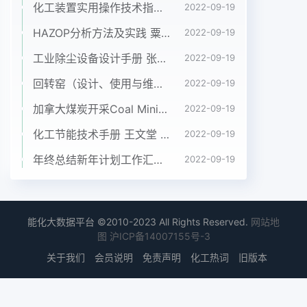
传动参数选择与减速器……..--...…·..··.…...r.r..... 1A1第
化工装置实用操作技术指南 韩文光2001年化学工业出版社
2022-09-19
四节传动件设计….-..…·…...."…·....…..."-·*…-.....*……..
HAZOP分析方法及实践 粟镇宇 化学工业出版社2018年
2022-09-19
………164第五节回转窑部件的润
工业除尘设备设计手册 张殿印 申丽 化工出版社 2012年
2022-09-19
滑……..·...............-............... 179
第六章窑内换热装置与窑衬
回转窑（设计、使用与维修）沈阳铝镁设计院、长沙有色冶金设计院共同编写
2022-09-19
--.-.--r·…----…---- 176
加拿大煤炭开采Coal Mining in Canada
2022-09-19
第一节回转窑换热装置
.-.-.----------------- 176
化工节能技术手册 王文堂 2006年化学工业出版社
2022-09-19
第二节冷却机换热裴置
年终总结新年计划工作汇报PPT模板
2022-09-19
.·-.---….…...…….……….181
第三节︰窑衬……..…..…..…....………·……"
--….--....--.·……188
第七章窑头窑尾各种装置
能化大数据平台 ©2010-2023 All Rights Reserved.
网站地
图
沪ICP备14007155号-3
-….·..·.....…...........…-- 198
第一节窑头罩与窑尾罩·
关于我们
会员说明
免责声明
化工热词
旧版本
..........-.....-....-..-.…198
第二节燃烧器….…-....…-..--.……