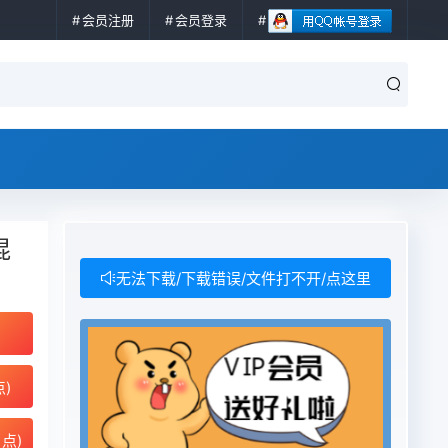
会员注册
会员登录
混
无法下载/下载错误/文件打不开/点这里
点)
点)