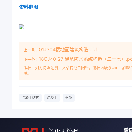
资料截图
01J304楼地面建筑构造.pdf
上一条：
18CJ40-27_建筑防水系统构造（二十七）.pd
下一条：
版权：如无特殊注明，文章转载自网络，侵权请联系cnmhg168
除。
混凝土结构
混凝土
框架
微