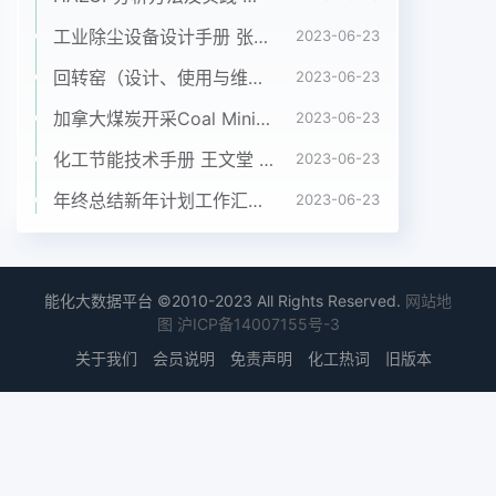
工业除尘设备设计手册 张殿印 申丽 化工出版社 2012年
2023-06-23
回转窑（设计、使用与维修）沈阳铝镁设计院、长沙有色冶金设计院共同编写
2023-06-23
加拿大煤炭开采Coal Mining in Canada
2023-06-23
化工节能技术手册 王文堂 2006年化学工业出版社
2023-06-23
年终总结新年计划工作汇报PPT模板
2023-06-23
能化大数据平台 ©2010-2023 All Rights Reserved.
网站地
图
沪ICP备14007155号-3
关于我们
会员说明
免责声明
化工热词
旧版本