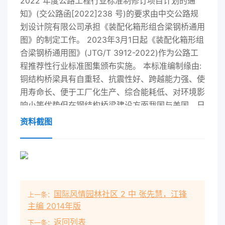
2022 年度公路工程行业标准制修订项目计划的通
知》(交公路函[2022]238 号)的要求由中交公路规
划设计院有限公司承担《装配化箱形组合梁钢桥通用
图》的制定工作。 2023年3月1日起《装配化箱形组
合梁钢桥通用图》(JTG/T 3912-2022)作为公路工
程推荐性行业标准图集颁布实施。 本标准编制缘由:
铜结构桥梁具有自重轻、抗震性好、跨越能力强、使
用寿命长、便于工厂化生产、综合能耗低、对环境影
响小等优势但在钢结构桥梁建设方面我国与美国、日
本、法国等发达国家相比工业化、产业化水平低差距
资料截图
明显。本标准编制指导思想:通过“标准化设计、工厂
化生产、装配化施工、信息化管理、智能化应用”推
动我国钢结构桥梁产业转型升级实现绿色发展、循环
发展低碳发展、高质量发展 本标准主要内容: 双向四
车道3x30m3x40m3 x50m3 x60m 箱形组合梁钢
国际风情园林社区 2 中 张先慧，江锋
上一条：
桥上部结构双向六车道3x30m3
主编 2014年版
x40m3x50m3x60m 箱形组合梁钢桥上部结构。
返回列表
本册图纸按三跨连续梁控制设计一般情况下尽可能采
下一条：