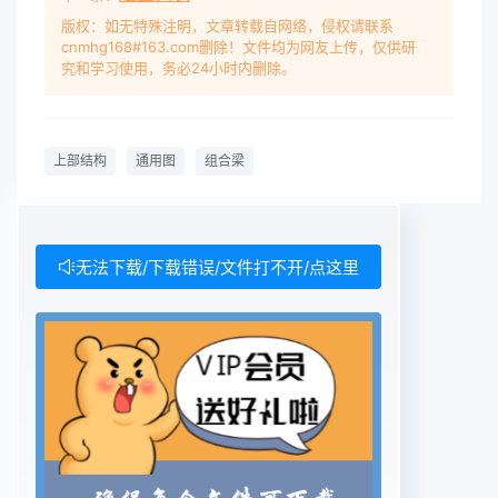
用六跨一联或五跨一联但不得少于三跨一联。 本标
版权：如无特殊注明，文章转载自网络，侵权请联系
cnmhg168#163.com删除！文件均为网友上传，仅供研
准编制主要依据:《公路工程技术标准》(JIG BO1-
究和学习使用，务必24小时内删除。
2014)、《公路桥涵设计通用规范》(JIG
D602015)、《公路钢混组合桥梁设计与施工规范》
(JIG/T D64.01-2015)、《公路钢结构桥梁设计规
上部结构
通用图
组合梁
范》(JIG D64-2015)、《公路钢筋混凝土及预应力
混凝土桥涵设计规范》(JIG 3362-2018)、《公路交
通安全设施设计细则》(JIG/T D81-2017)、《公路
桥梁钢结构防腐涂装技术条件》(JT/T 722-2008)
无法下载/下载错误/文件打不开/点这里
(公路桥涵施工技术规范》(JIG/T 3650-2020)和
《钢结构工程施工质量验收标准》(GB 50205-
2020)等标准规范。 通用图使用者应依据法律法规
在充分理解通用图的基础上根据工程项目的建设条
件、荷载条件、施工方案与装备条件等送行计算复
核、论证确保工程项目的质量、安全和耐久并对通用
图在工程项目中的应用负责。请各有关单位在执行过
程中将发现的问题和意见，以便修订时参考 主 编 单