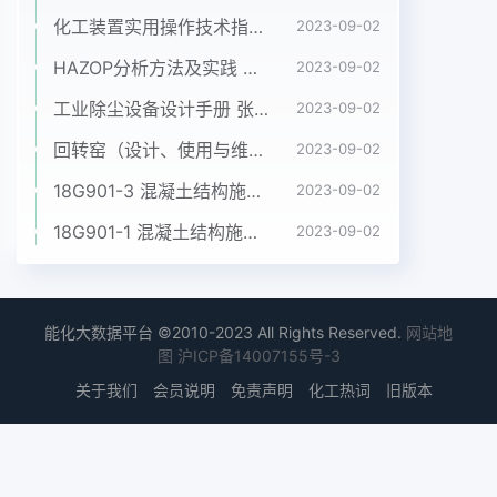
化工装置实用操作技术指南 韩文光2001年化学工业出版社
2023-09-02
HAZOP分析方法及实践 粟镇宇 化学工业出版社2018年
2023-09-02
工业除尘设备设计手册 张殿印 申丽 化工出版社 2012年
2023-09-02
回转窑（设计、使用与维修）沈阳铝镁设计院、长沙有色冶金设计院共同编写
2023-09-02
18G901-3 混凝土结构施工钢筋排布规则与构造详图（独立基础、条形基础、筏形基础、桩基础）公开版.pdf
2023-09-02
18G901-1 混凝土结构施工钢筋排布规则与构造详图（现浇混凝土框架、剪力墙、梁、板）公开版.pdf
2023-09-02
能化大数据平台 ©2010-2023 All Rights Reserved.
网站地
图
沪ICP备14007155号-3
关于我们
会员说明
免责声明
化工热词
旧版本