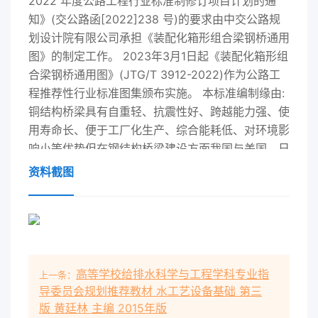
2022 年度公路工程行业标准制修订项目计划的通
知》(交公路函[2022]238 号)的要求由中交公路规
划设计院有限公司承担《装配化箱形组合梁钢桥通用
图》的制定工作。 2023年3月1日起《装配化箱形组
合梁钢桥通用图》(JTG/T 3912-2022)作为公路工
程推荐性行业标准图集颁布实施。 本标准编制缘由:
铜结构桥梁具有自重轻、抗震性好、跨越能力强、使
用寿命长、便于工厂化生产、综合能耗低、对环境影
响小等优势但在钢结构桥梁建设方面我国与美国、日
本、法国等发达国家相比工业化、产业化水平低差距
资料截图
明显。本标准编制指导思想:通过“标准化设计、工厂
化生产、装配化施工、信息化管理、智能化应用”推
动我国钢结构桥梁产业转型升级实现绿色发展、循环
发展低碳发展、高质量发展 本标准主要内容: 双向四
车道3x30m3x40m3 x50m3 x60m 箱形组合梁钢
高等学校给排水科学与工程学科专业指
上一条：
桥上部结构双向六车道3x30m3
导委员会规划推荐教材 水工艺设备基础 第三
x40m3x50m3x60m 箱形组合梁钢桥上部结构。
版 黄廷林 主编 2015年版
本册图纸按三跨连续梁控制设计一般情况下尽可能采