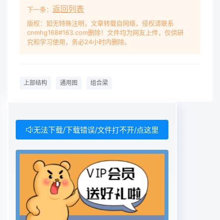
返回列表
用六跨一联或五跨一联但不得少于三跨一联。 本标
下一条：
准编制主要依据:《公路工程技术标准》(JIG BO1-
版权：如无特殊注明，文章转载自网络，侵权请联系
cnmhg168#163.com删除！文件均为网友上传，仅供研
2014)、《公路桥涵设计通用规范》(JIG
究和学习使用，务必24小时内删除。
D602015)、《公路钢混组合桥梁设计与施工规范》
(JIG/T D64.01-2015)、《公路钢结构桥梁设计规
范》(JIG D64-2015)、《公路钢筋混凝土及预应力
上部结构
通用图
组合梁
混凝土桥涵设计规范》(JIG 3362-2018)、《公路交
通安全设施设计细则》(JIG/T D81-2017)、《公路
桥梁钢结构防腐涂装技术条件》(JT/T 722-2008)
(公路桥涵施工技术规范》(JIG/T 3650-2020)和
无法下载/下载错误/文件打不开/点这里
《钢结构工程施工质量验收标准》(GB 50205-
2020)等标准规范。 通用图使用者应依据法律法规
在充分理解通用图的基础上根据工程项目的建设条
件、荷载条件、施工方案与装备条件等送行计算复
核、论证确保工程项目的质量、安全和耐久并对通用
图在工程项目中的应用负责。请各有关单位在执行过
程中将发现的问题和意见，以便修订时参考 主 编 单