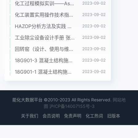
化工过程模拟实训——Aspen Plus教程（第二版）孙兰义 化学工业出版社 2017年
2023-09-02
化工装置实用操作技术指南 韩文光2001年化学工业出版社
2023-09-02
HAZOP分析方法及实践 粟镇宇 化学工业出版社2018年
2023-09-02
工业除尘设备设计手册 张殿印 申丽 化工出版社 2012年
2023-09-02
回转窑（设计、使用与维修）沈阳铝镁设计院、长沙有色冶金设计院共同编写
2023-09-02
18G901-3 混凝土结构施工钢筋排布规则与构造详图（独立基础、条形基础、筏形基础、桩基础）公开版.pdf
2023-09-02
18G901-1 混凝土结构施工钢筋排布规则与构造详图（现浇混凝土框架、剪力墙、梁、板）公开版.pdf
2023-09-02
能化大数据平台 ©2010-2023 All Rights Reserved.
网站地
图
沪ICP备14007155号-3
关于我们
会员说明
免责声明
化工热词
旧版本