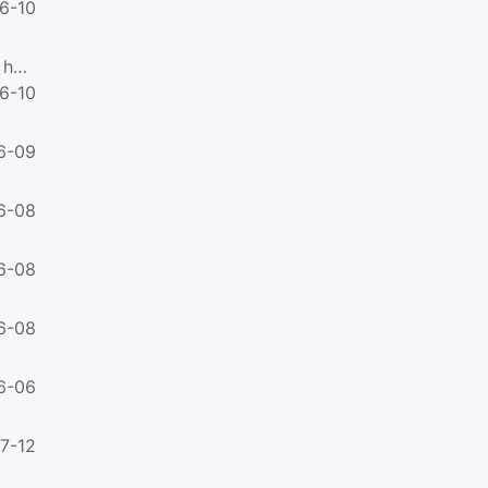
6-10
SC/T 8069-1997渔船导流管制造及安装技术要求Technical requirements for making and working of fishing vessel ho...
6-10
6-09
6-08
6-08
6-08
6-06
7-12