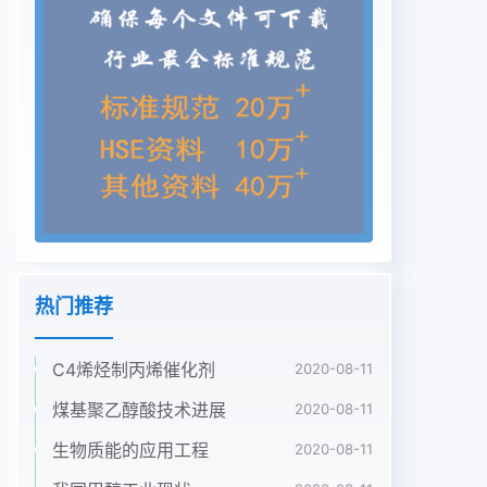
下对功能化聚烯烃进行积排阻色谱(HT-SEC)方法已
被用于测定MMD。体积分离。结果表明,在140°C条
件下,以硅胶为固定排阻的分离方法是基于分子在溶
液中的体积流体力相,采用梯度非极性/极性溶剂为流
动相,可根据EVA学体积和它们被固定相孔隙排斥的
程度。MMD和相共聚物、乙烯甲基丙烯酸酯共聚物
國和乙烯-丁基应的平均摩尔质量可以通过绘制相对
分子质量和洗丙烯酸酯共聚物化学成分的差异对它们
进行有效的脱体积的校准曲线获得,或利用摩尔质量
在线检测分离。为了表征化学异质性,即CCD值和
MMD值的关器如光散射或黏度测量法获得。然而,一
热门推荐
个高分子系SEC和相互作用HPLC串联),使用2D-LC
分离是必在溶液中的体积受它的分子结构的影响,如
C4烯烃制丙烯催化剂
2020-08-11
分支,要的。 van der horst等详细讨论了采用
HPLC-SEC或并且化学成分也受所用溶剂的亲和力
煤基聚乙醇酸技术进展
2020-08-11
的影响。这意SFC-HPIC两种联用技术的优缺点。味
生物质能的应用工程
2020-08-11
着不同化学成分的大分子可能具有相同的流体力目
前,标准的2D-LC流程和设备仅限于在常温学体积,在