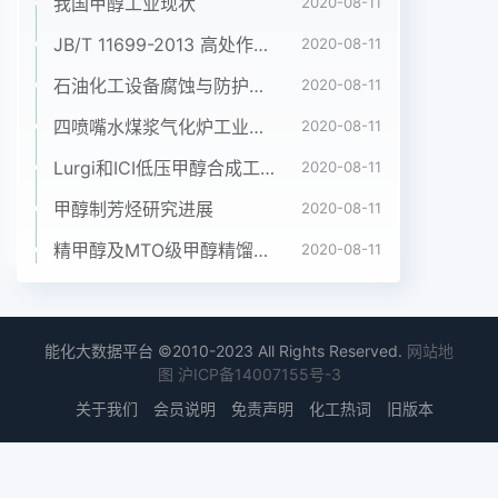
我国甲醇工业现状
2020-08-11
SEC分离中被共同洗脱。下分离样品,因此不能用于
JB/T 11699-2013 高处作业吊篮安装、拆卸、使用技术规程
2020-08-11
表征半结晶聚烯烃。作者简介Mr. Ginzburg is a Ph.
石油化工设备腐蚀与防护参考书十本免费下载，绝版珍藏
D. student; Dr. Macko is a Research Co-Worker;
2020-08-11
and Dr. Brull is a Deputy Manager of the
四喷嘴水煤浆气化炉工业应用情况简介
2020-08-11
AnalyticalDepartment in the Department of
Lurgi和ICI低压甲醇合成工艺比较
2020-08-11
Analytics, German Institute for Polymers,
Schlossgartenstr. 6, 64289 Darmstadt,
甲醇制芳烃研究进展
2020-08-11
Germany; tel.49 6151 162035; fax:+49 6151
精甲醇及MTO级甲醇精馏工艺技术进展
2020-08-11
292855; e-mail RBrull@dki. tu-darmstadt. de Mr.
Ginzburg and Dr Macko are also with theDutch
Polymer Institute, Eindhoven, The Netherlands.
This project forms part of thevYH中国煤化工
能化大数据平台 ©2010-2023 All Rights Reserved.
网站地
project No642/643. The authors thank Mr.
图
沪ICP备14007155号-3
Alberto Ortin, Mr. Juan Sancho-Tello, and Dr.
关于我们
会员说明
免责声明
化工热词
旧版本
BelCNMHGhar, Valencia,Spain)for valuable
discussions and technical support该文已获得
American Laboratory/ abcompare再版许可中国实