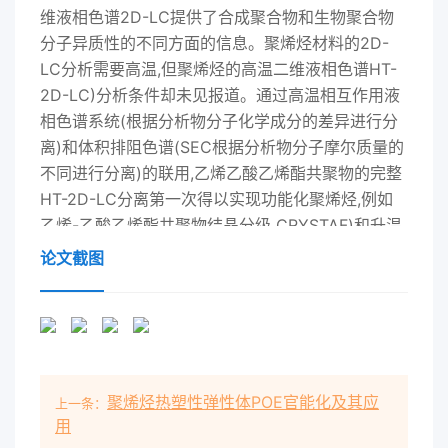
维液相色谱2D-LC提供了合成聚合物和生物聚合物
分子异质性的不同方面的信息。聚烯烃材料的2D-
LC分析需要高温,但聚烯烃的高温二维液相色谱HT-
2D-LC)分析条件却未见报道。通过高温相互作用液
相色谱系统(根据分析物分子化学成分的差异进行分
离)和体积排阻色谱(SEC根据分析物分子摩尔质量的
不同进行分离)的联用,乙烯乙酸乙烯酯共聚物的完整
HT-2D-LC分离第一次得以实现功能化聚烯烃,例如
乙烯-乙酸乙烯酯共聚物结晶分级 CRYSTAF)和升温
淋洗分级(TREF技术(EⅤA),是重要的商品化聚合物。
论文截图
根据共聚单体成通常用于确定半结晶烯烃共聚物的
CCD值。这两种分的不同,这些材料用于制作泡沫、
胶片和热熔黏技术均利用了 Flory的理论中单体成分
和热馏分结晶合剂。由于聚烯烃的通用性以及具有优
良的机械性间的关系。TREF也可以通过与SEC联用
聚烯烃热塑性弹性体POE官能化及其应
上一条：
来揭示整体能、低廉的价格和易于获取的原材料,其
用
市场以每的化学异质性。这个过程可以通过离线或在