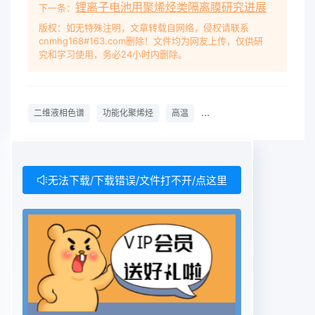
锂离子电池用聚烯烃类隔离膜研究进展
线年5%~6%的速度增长。因此,功能化聚烯烃的表征
下一条：
的方式实现。然而,整个方法仅限于良好的结晶样成
版权：如无特殊注明，文章转载自网络，侵权请联系
cnmhg168#163.com删除！文件均为网友上传，仅供研
为聚烯烃研究中的重要领域2。品,因此,单体含量较
究和学习使用，务必24小时内删除。
高的样本(质量分数>10%)不聚烯烃具有多项评价参
数,例如化学组成、相能使用以上方法分析。另一个
缺点是TREF方法比较对分子质量、功能、支化度、
二维液相色谱
功能化聚烯烃
高温
乙烯-乙酸乙烯酯共聚物
链段长度和立构规整费时。度。综合表征这些参数间
的相互分布,对于理解其依据化学成分分离复杂的聚
合物时,一般采用催化性能以及优化合成与结构性质
间关系是十分重高效液相色谱(HPLC技术。HPLC中
无法下载/下载错误/文件打不开/点这里
的分离可以通过要的。在功能化聚烯烃中,最重要的
分布是相对分多种机理实现,包括吸附-解吸和沉淀-
再溶解向。子质量分布(MMD和化学成分分布CCD),
它们的相然而,HPLC迄今一直局限于在室温条件下溶
解聚合互关系被称为化学异质性物。作者的课题组开
发了第一个高温相互作用高效液许多分级技术已被应
用于聚烯烃分析。高温体相色谱系统,可在高温条件