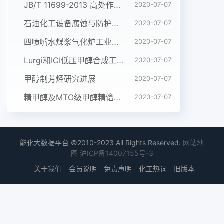
JB/T 11699-2013 高处作业吊篮安装、拆卸、使用技术规程
2020-07-07
MHCNMHG[9]: 71.3%).E-mail:
13967997205@139.com1的合成路线见图
石油化工设备腐蚀与防护参考书十本免费下载，绝版珍藏
2020-07-07
1.●488●中国医药工业杂志Chinese Joumal of
四喷嘴水煤浆气化炉工业应用情况简介
2020-07-07
Pharmaceuticals 2011, 42(7)HN .sHIN-Et;NzCH2
Lurgi和ICI低压甲醇合成工艺比较
2020-07-07
+COOHH2N-H H。HNHHVCH2NaOHHN一.
3H2OHCICOOH . (CH)NC0OCH, .1图1 1的合成路
甲醇制芳烃研究进展
2020-07-07
线实验部分Shimadzu VP-ODS柱(4.6 mmx150
精甲醇及MTO级甲醇精馏工艺技术进展
2020-07-07
mm);流动相头孢克肟(1)四丁基氢氧化铵溶液(取10%
四丁基氢氧化铵溶液在100 L洁净搪瓷反应釜中加入
THF (22.5 L)、10 ml,加水690 ml,用1.5 mol/L磷酸
调至pH 7.0)-水(25 L)和亚硫酸氢钠(50g, 0.48
能化大数据平台 ©2010-2023 All Rights Reserved.
网站地
mol),冷却乙腈(70 : 30); 检测波长254 nm;柱温40
图
沪ICP备14007155号-3
C],至5~ 10 C,搅拌下加入2(购自浙江普洛化学有最
关于我们
会员说明
免责声明
化工热词
旧版本
大单一杂质为0.18%，总杂质为0.70%，炽灼限公
司，2 kg, 8.84 mol)和3(购自浙江普洛化学残渣为
0.2%，水分为10.6%。符合中国药典2010有限公
司，4.2kg，10.28 mol)。搅拌下于1 h内滴年版二部