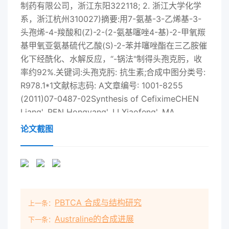
制药有限公司，浙江东阳322118; 2. 浙江大学化学
系，浙江杭州310027)摘要:用7-氨基-3-乙烯基-3-
头孢烯-4-羧酸和(Z)-2-(2-氨基噻唑4-基)-2-甲氧羰
基甲氧亚氨基硫代乙酸(S)-2-苯并噻唑酯在三乙胺催
化下经酰化、水解反应，“-锅法"制得头孢克肟，收
率约92%.关键词:头孢克肟: 抗生素;合成中图分类号:
R978.1*1文献标志码: A文章编号: 1001-8255
(2011)07-0487-02Synthesis of CefiximeCHEN
Liang', REN Hongyang', LI Xiaofeng', MA
Xianghong'(1. Zhejiang Aplatospo
论文截图
Pharmaceutical Co., Ltd, Dongyang 322118; 2.
Dept. ofChemistry, Zhejiang University,
Hangzhou 310027)ABSTRACT: Cefixime was
synthesized by one .pot method from 7-amino-
3-vinyl-3 -cephem-4 carboxylic acidand (S) -2-
PBTCA 合成与结构研究
上一条：
benzothiazolyl (Z) -2- (2-aminothiazole-4-yl)
-2- methoxycartbonyl-methoxyiminothioacetate
Australine的合成进展
下一条：