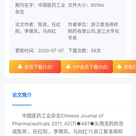
期刊名字：中国医药工业
文件大小：855kb
杂志
论文作者：陈亮，任红
作者单位：浙江普洛得邦
阳，李啸风，马向红
制药有限公司,浙江大学化
学系
更新时间：2020-07-07
下载次数：
58次
会员下载(2点)
VIP会员下载(0点)
游客扫
论文简介
中国医药工业杂志Chinese Joumal of
Pharmaceuticals 2011, 42(7)●487●头孢克肟的合
成陈亮'，任红阳'，李啸风，马向红'(1.浙江普洛得邦