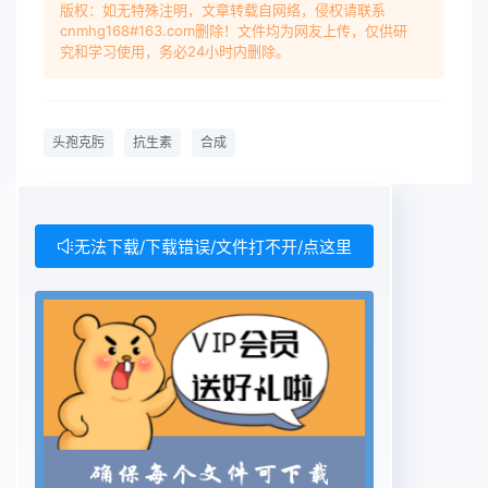
via acylation andhydrolysis with 92% yield.Key
版权：如无特殊注明，文章转载自网络，侵权请联系
cnmhg168#163.com删除！文件均为网友上传，仅供研
Words: cefixime; antibiotics; synthesis头孢克肟
究和学习使用，务必24小时内删除。
(cefixime， 1)， 化学名为(6R,7R) -7-于工业化生
产。[(2Z) -(2-氨基噻唑4基)[(羧基甲氧基)亚氨基]-
本研究参照文献[9]，用7-氨基-3-乙烯基-3-乙酰胺
头孢克肟
抗生素
合成
基]-3-乙烯基-8-氧代-5-硫杂-1-氮杂双头孢烯4-羧
酸(2)和(Z)-2-(2-氨基噻唑4基)-2-环[4.2.0]辛-2-
烯-2-羧酸，是日本藤泽药品工业甲氧羰基甲氧亚氨
基硫代乙酸(S) -2-苯并噻唑酯株式会社研制开发的
无法下载/下载错误/文件打不开/点这里
第三代头孢类抗生素，1987 年(MICA活性酯，3) 在
三乙胺催化下经酰化、水解首次在日本上市“”，我国
于1994年开始进口1原反应制得1,并进行了工艺优
化，省略了酰化液萃料及制剂。本品临床效果显著，
疗效确切且不良反取过滤、萃取液脱色过滤工序，同
时在结晶工序应小，用药量呈上升趋势(2。中加入正
丁醇作为结晶溶剂。改进后的新工艺有1的合成路线
较多(3-8,但存在以下不足:①以下优点:①“一锅法”
合成1,避免了离心分苯并噻唑叔丁基活性酯市场上不