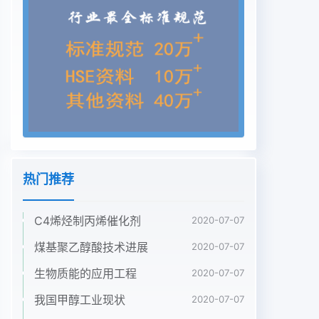
易采购，价格昂离1甲酯、1粗品等中间体及其千燥工
序，工艺设贵;②采用大量甲酸、硫酸或高氯酸等强
酸进行水计合理，路线明显缩短，降低了劳动强度和
污水解，对生产设备腐蚀性大，反应条件苛刻，水解
液排放量，较符合安全环保要求;设备投资少，生颜
色深，需要以1硫酸盐、高氯酸盐、叔辛基铵盐产成
本降低，产品竞争力得到较大提升。②2和3或1甲
酯等中间体形式进行析晶提纯，再经溶解、的生产技
术已较成熟，价格较低,有利于节约成本。脱色、调
热门推荐
酸等工序得到1.③工艺路线长,操作繁琐，③在产品
溶液中加入适量正丁醇作为结晶溶剂,.三废污染大，
C4烯烃制丙烯催化剂
产品质量不稳定，总收率偏低，不利以盐酸调节
2020-07-07
pH，可有效控制结晶过程，改善结晶状态，保证产
煤基聚乙醇酸技术进展
2020-07-07
品纯度和颜色，且易于过滤、洗涤，收稿日期:
生物质能的应用工程
2020-07-07
2011-03-10便于大生产中国煤化工色好，纯度高,作
者简介:陈亮(1973-), 男，工程师，从事抗生素的合
我国甲醇工业现状
2020-07-07
成研究.Tel: 013967997205质量稳定性