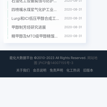
究。1132012年12月廊坊师范学院学报(自然科学版)
石油化工设备腐蚀与防护参考书十本免费下载，绝版珍藏
2020-08-31
第12卷·第6期起来,并且又区分开来,起到举一反三、
四喷嘴水煤浆气化炉工业应用情况简介
2020-08-31
触类旁通的势g,从而将有关电场矢量的求解转化为标
Lurgi和ICI低压甲醇合成工艺比较
2020-08-31
量问作用。同时,教师备课和组织教材也会感到轻松
和题的求解。根据静磁场场方程有旋性且具有局域容
甲醇制芳烃研究进展
2020-08-31
易许多这些都可以极大地提高教学效率。关于性特点
精甲醇及MTO级甲醇精馏工艺技术进展
2020-08-31
在适当的空间位置处(小A·di=0)静磁真空中静电场与
静磁场部分内容采用类比教学在文献[6]中已经有了
一定的说明,本文主要就电动场的求解也可以引入标
势而将矢量B的求解转化力学所包含的其它方面的主
能化大数据平台 ©2010-2023 All Rights Reserved.
网站地
要知识进一步利用类为磁标势gn的求解,静电势和磁
图
沪ICP备14007155号-3
标势的类比见比法来阐述,以期给有关方面的读者提
关于我们
会员说明
免责声明
化工热词
旧版本
供一定的表2参考。表2静电势和磁标势的类比静电
势1静电场与静磁场的类比标势与场的关系E=-V甲标
势满足静电场与静磁场是两种特殊的电磁场,其特点
的方程V=是二者均属于稳恒场,不随时间变化。电动
力学教PiS=piS材中一般是将这两部分作为独立的两
章介绍,静电“|,…,字e场在前,静磁场在后。静电场是