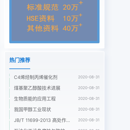
电动力学课程的特点是内容抽象深比较对照为基础进
行推理,利用它们之间的某些奧、公式多且数学推导
繁杂,解题难度大,相对论概属性相似从而推出另一属
性必然相似。从电动力念不易理解。一方面由于课程
自身的特点,另一方学的内容来看,无论静电场与静磁
场、电磁波在真面由于大学扩招以及专业课时压缩的
影响,导致学空与导体中的传播、还是电磁辐射等内
容,其有关生学习起来感到比较吃力,尤其对于省属师
热门推荐
范类院的概念、公式、原理都存在一定的相似性。所
以在校的物理学专业更是如此。然而,作为教师,有必
C4烯烃制丙烯催化剂
教学过程中采用类比法,一方面可以节约课时,另要在
2020-08-31
教学过程中,采取合适的方式既能引导学生探外一方
煤基聚乙醇酸技术进展
2020-08-31
面可以帮助学生把这些知识点有效地联系[收稿日
生物质能的应用工程
2020-08-31
期]2012-09-17中国煤化工[基金项目]阜阳师范学院
教研基金(2012JCJY20)资助项目[作者简介]赵晓云
我国甲醇工业现状
2020-08-31
(1977-),男,硕士,阜阳师范学院物理与电子科学
JB/T 11699-2013 高处作业吊篮安装、拆卸、使用技术规程
2020-08-31
YHaCNMHG电动力学和等离子体等方面的教学和研