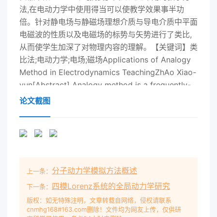
法,在电动力学中使用得当可以使教学效果事半功
倍。针对静电场与静磁场理想介质与导电介质中平面
电磁波的性质以及电磁场的标势与矢势进行了类比,
从而使学生加深了对物理内容的理解。【关键词】类
比法;电动力学;电场;磁场Applications of Analogy
Method in Electrodynamics TeachingZhAo Xiao-
yun[Abstract] Analogy method is a frequently-
used teaching method. If properly used in
论文截图
electrodynamics, the teachingeffect will be
remarkable. In the paper, it is analogized bet
ween the electrostatic field and magneto static
field, the properties of plane electromagnetic
wave in ideal dielectric and conductive medium,
分子动力学模拟方法概述
上一条：
the scalar potential and the vector potentialof
the electromagnetic field By analogy, students
四模Lorenz系统的全局动力学研究
下一条：
can further understand physics conceptsI Key
版权：如无特殊注明，文章转载自网络，侵权请联系
cnmhg168#163.com删除！文件均为网友上传，仅供研
words] method of analogy; electrodynamics;