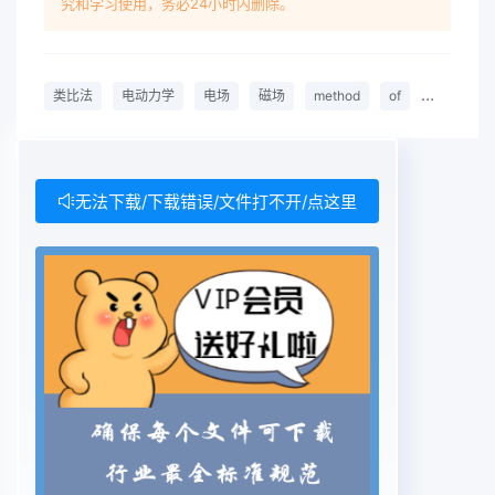
究和学习使用，务必24小时内删除。
electric field; magnetic field中图分类号〕
G642.0〔文献标识码〕A〔文章编号〕1674-
3229(2012)06-0113-030引言寻电磁场的规律以及
类比法
电动力学
电场
磁场
method
of
analogy
电磁波的问题,又能授以他们思考问题、解决问题的
方法2-4。纵观电动力学的电动力学作为四大力学之
一,综合体现了经典内容,可发现各章节、各部分密切
相关。综合电动电磁学的最高成就,它是在电磁学的
无法下载/下载错误/文件打不开/点这里
基础上更系力学教学内容来看,类比法就是一种很好
的教学统、更深入、更严密地阐述了电磁场的基本属
性、运方法。动规律以及电磁场与带电物质之间的相
互作用。所谓类比法,就是在两个(或两类)对象的某些
目前对于大部分高校对应的物理专业,所开设的电相
似相同的现象之间进行对比,由对一个已知对象动力
学其教学内容大体包括五部分:电磁场的基本的认识
导致对另一未知对象的认识,从而建立描述方程、静
电场、静磁场、电磁波的传播与辐射以及狭后一对象
的概念和理论的方法5。这种方法是以义相对论1。