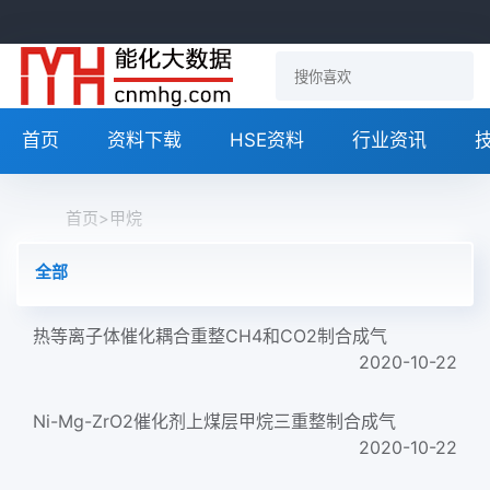
首页
资料下载
HSE资料
行业资讯
首页
>
甲烷
全部
热等离子体催化耦合重整CH4和CO2制合成气
2020-10-22
Ni-Mg-ZrO2催化剂上煤层甲烷三重整制合成气
2020-10-22